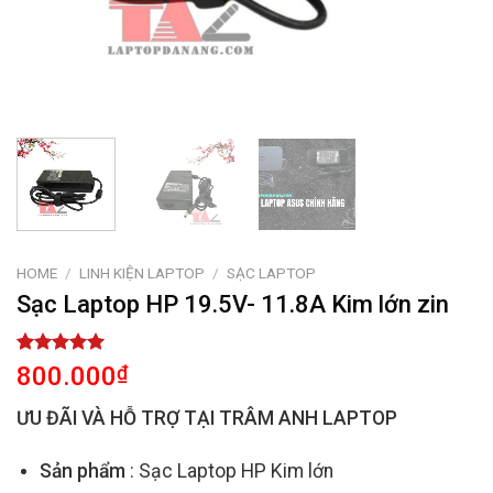
HOME
/
LINH KIỆN LAPTOP
/
SẠC LAPTOP
Sạc Laptop HP 19.5V- 11.8A Kim lớn zin
Rated
2
5.00
800.000
₫
out of 5
based on
ƯU ĐÃI VÀ HỖ TRỢ TẠI TRÂM ANH LAPTOP
customer
ratings
Sản phẩm
: Sạc Laptop HP Kim lớn