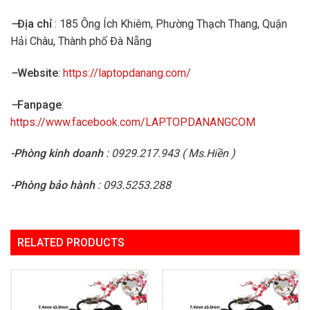
–
Địa chỉ
: 185 Ông Ích Khiêm, Phường Thạch Thang, Quận
Hải Châu, Thành phố Đà Nẵng
–
Website
:
https://laptopdanang.com/
–
Fanpage
:
https://www.facebook.com/LAPTOPDANANGCOM
-Phòng kinh doanh
: 0929.217.943 ( Ms.Hiền )
-Phòng bảo hành
: 093.5253.288
RELATED PRODUCTS
Add to
Add to