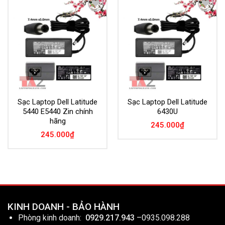
Add to
Add to
Wishlist
Wishlist
Sạc Laptop Dell Latitude
Sạc Laptop Dell Latitude
5440 E5440 Zin chính
6430U
hãng
245.000
₫
245.000
₫
KINH DOANH - BẢO HÀNH
Phòng kinh doanh:
0929.217.943
–
0935.098.288