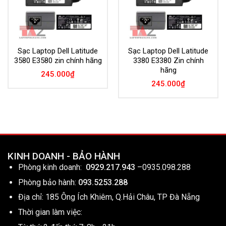
Sạc Laptop Dell Latitude
Sạc Laptop Dell Latitude
3580 E3580 zin chính hãng
3380 E3380 Zin chính
hãng
245.000
₫
245.000
₫
KINH DOANH - BẢO HÀNH
Phòng kinh doanh:
0929.217.943
–
0935.098.288
Phòng bảo hành:
093.5253.288
Địa chỉ: 185 Ông Ích Khiêm, Q.Hải Châu, TP Đà Nẵng
Thời gian làm việc: