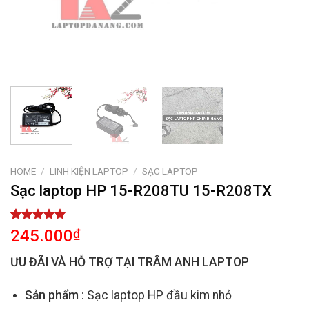
HOME
/
LINH KIỆN LAPTOP
/
SẠC LAPTOP
Sạc laptop HP 15-R208TU 15-R208TX
Rated
2
5.00
245.000
₫
out of 5
based on
ƯU ĐÃI VÀ HỖ TRỢ TẠI TRÂM ANH LAPTOP
customer
ratings
Sản phẩm
: Sạc laptop HP đầu kim nhỏ