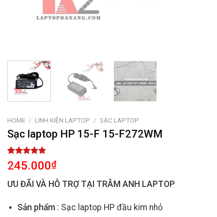
HOME
/
LINH KIỆN LAPTOP
/
SẠC LAPTOP
Sạc laptop HP 15-F 15-F272WM
Rated
2
5.00
245.000
₫
out of 5
based on
ƯU ĐÃI VÀ HỖ TRỢ TẠI TRÂM ANH LAPTOP
customer
ratings
Sản phẩm
: Sạc laptop HP đầu kim nhỏ