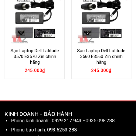
Add to
Add to
Wishlist
Wishlist
Sạc Laptop Dell Latitude
Sạc Laptop Dell Latitude
3570 E3570 Zin chính
3560 E3560 Zin chính
hãng
hãng
245.000
₫
245.000
₫
KINH DOANH - BẢO HÀNH
Phòng kinh doanh:
0929.217.943
–
0935.098.288
Phòng bảo hành:
093.5253.288