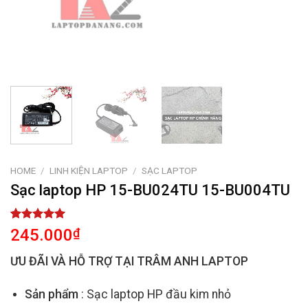
HOME
/
LINH KIỆN LAPTOP
/
SẠC LAPTOP
Sạc laptop HP 15-BU024TU 15-BU004TU
Rated
2
5.00
245.000
₫
out of 5
based on
ƯU ĐÃI VÀ HỖ TRỢ TẠI TRÂM ANH LAPTOP
customer
ratings
Sản phẩm
: Sạc laptop HP đầu kim nhỏ