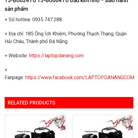
15-BU024TU 15-BU004TU đầu kim nhỏ
– Bảo hành
sản phẩm
+ Số hotline: 0935.747.288
+ Địa chỉ: 185 Ông Ích Khiêm, Phường Thạch Thang, Quận
Hải Châu, Thành phố Đà Nẵng
+ Website:
https://laptopdanang.com
+
Fanpage:
https://www.facebook.com/LAPTOPDANANGCOM
RELATED PRODUCTS
Add to
Add to
Wishlist
Wishlist