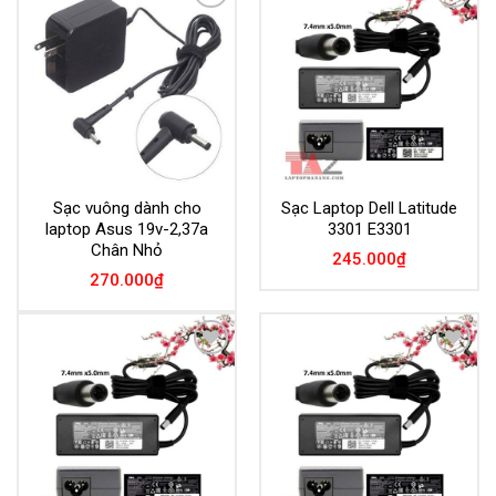
Add to
Add to
Wishlist
Wishlist
Sạc vuông dành cho
Sạc Laptop Dell Latitude
laptop Asus 19v-2,37a
3301 E3301
Chân Nhỏ
245.000
₫
270.000
₫
Add to
Add to
Wishlist
Wishlist