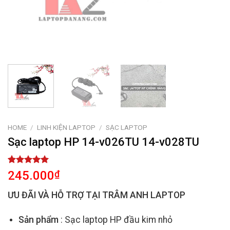
HOME
/
LINH KIỆN LAPTOP
/
SẠC LAPTOP
Sạc laptop HP 14-v026TU 14-v028TU
Rated
2
5.00
245.000
₫
out of 5
based on
ƯU ĐÃI VÀ HỖ TRỢ TẠI TRÂM ANH LAPTOP
customer
ratings
Sản phẩm
: Sạc laptop HP đầu kim nhỏ