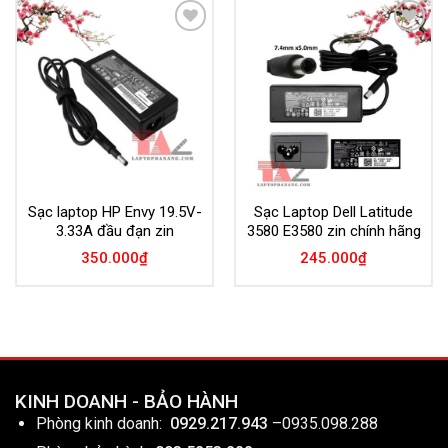
Add to
Add to
Wishlist
Wishlist
Sạc laptop HP Envy 19.5V-
Sạc Laptop Dell Latitude
3.33A đầu đạn zin
3580 E3580 zin chính hãng
350.000
₫
245.000
₫
KINH DOANH - BẢO HÀNH
Phòng kinh doanh:
0929.217.943
–
0935.098.288