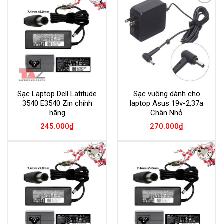
Add to
Add to
Wishlist
Wishlist
Sạc Laptop Dell Latitude
Sạc vuông dành cho
3540 E3540 Zin chính
laptop Asus 19v-2,37a
hãng
Chân Nhỏ
245.000
₫
270.000
₫
Add to
Add to
Wishlist
Wishlist