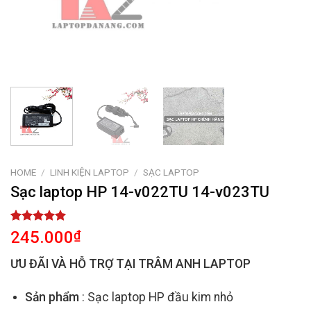
HOME
/
LINH KIỆN LAPTOP
/
SẠC LAPTOP
Sạc laptop HP 14-v022TU 14-v023TU
Rated
2
5.00
245.000
₫
out of 5
based on
ƯU ĐÃI VÀ HỖ TRỢ TẠI TRÂM ANH LAPTOP
customer
ratings
Sản phẩm
: Sạc laptop HP đầu kim nhỏ