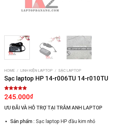
HOME
/
LINH KIỆN LAPTOP
/
SẠC LAPTOP
Sạc laptop HP 14-r006TU 14-r010TU
Rated
2
5.00
245.000
₫
out of 5
based on
ƯU ĐÃI VÀ HỖ TRỢ TẠI TRÂM ANH LAPTOP
customer
ratings
Sản phẩm
: Sạc laptop HP đầu kim nhỏ