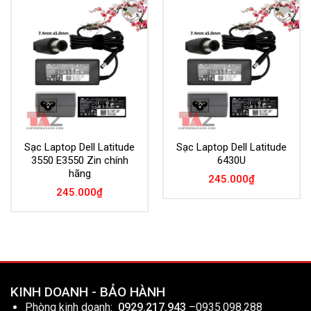
Add to
Add to
Wishlist
Wishlist
Sạc Laptop Dell Latitude
Sạc Laptop Dell Latitude
3550 E3550 Zin chính
6430U
hãng
245.000
₫
245.000
₫
KINH DOANH - BẢO HÀNH
Phòng kinh doanh:
0929.217.943
–
0935.098.288