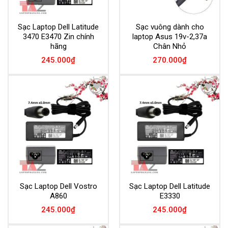
Sạc Laptop Dell Latitude
Sạc vuông dành cho
3470 E3470 Zin chính
laptop Asus 19v-2,37a
hãng
Chân Nhỏ
245.000
₫
270.000
₫
Add to
Add to
Wishlist
Wishlist
Sạc Laptop Dell Vostro
Sạc Laptop Dell Latitude
A860
E3330
245.000
₫
245.000
₫