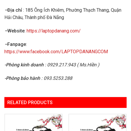
–
Địa chỉ
: 185 Ông Ích Khiêm, Phường Thạch Thang, Quận
Hải Châu, Thành phố Đà Nẵng
–
Website
:
https://laptopdanang.com/
–
Fanpage
:
https://www.facebook.com/LAPTOPDANANGCOM
-Phòng kinh doanh
: 0929.217.943 ( Ms.Hiền )
-Phòng bảo hành
: 093.5253.288
RELATED PRODUCTS
Add to
Add to