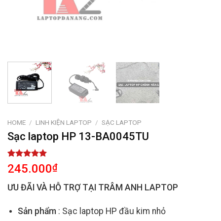
HOME
/
LINH KIỆN LAPTOP
/
SẠC LAPTOP
Sạc laptop HP 13-BA0045TU
Rated
2
5.00
245.000
₫
out of 5
based on
ƯU ĐÃI VÀ HỖ TRỢ TẠI TRÂM ANH LAPTOP
customer
ratings
Sản phẩm
: Sạc laptop HP đầu kim nhỏ