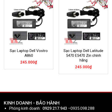
Add to
Add to
Wishlist
Wishlist
Sạc Laptop Dell Vostro
Sạc Laptop Dell Latitude
A860
5470 E5470 Zin chính
hãng
245.000
₫
245.000
₫
KINH DOANH - BẢO HÀNH
Phòng kinh doanh:
0929.217.943
–
0935.098.288