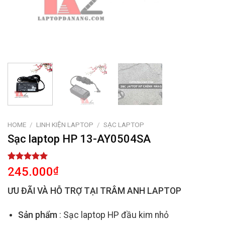
HOME
/
LINH KIỆN LAPTOP
/
SẠC LAPTOP
Sạc laptop HP 13-AY0504SA
Rated
2
5.00
245.000
₫
out of 5
based on
ƯU ĐÃI VÀ HỖ TRỢ TẠI TRÂM ANH LAPTOP
customer
ratings
Sản phẩm
: Sạc laptop HP đầu kim nhỏ