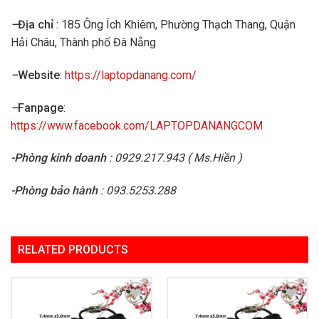
–
Địa chỉ
: 185 Ông Ích Khiêm, Phường Thạch Thang, Quận
Hải Châu, Thành phố Đà Nẵng
–
Website
:
https://laptopdanang.com/
–
Fanpage
:
https://www.facebook.com/LAPTOPDANANGCOM
-Phòng kinh doanh
: 0929.217.943 ( Ms.Hiền )
-Phòng bảo hành
: 093.5253.288
RELATED PRODUCTS
Add to
Add to