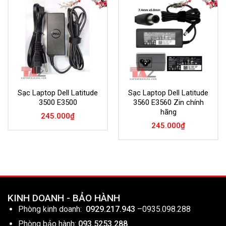
Add to
Add to
Wishlist
Wishlist
Sạc Laptop Dell Latitude
Sạc Laptop Dell Latitude
3500 E3500
3560 E3560 Zin chính
hãng
245.000
₫
245.000
₫
KINH DOANH - BẢO HÀNH
Phòng kinh doanh:
0929.217.943
–
0935.098.288
Phòng bảo hành:
093.5253.288