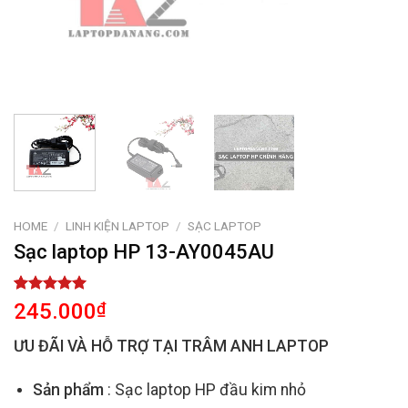
HOME
/
LINH KIỆN LAPTOP
/
SẠC LAPTOP
Sạc laptop HP 13-AY0045AU
Rated
2
5.00
245.000
₫
out of 5
based on
ƯU ĐÃI VÀ HỖ TRỢ TẠI TRÂM ANH LAPTOP
customer
ratings
Sản phẩm
: Sạc laptop HP đầu kim nhỏ