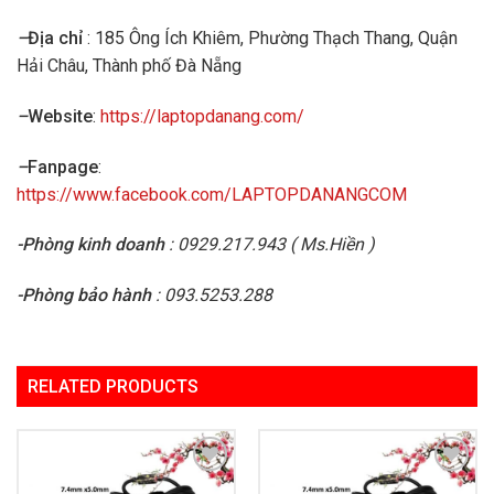
–
Địa chỉ
: 185 Ông Ích Khiêm, Phường Thạch Thang, Quận
Hải Châu, Thành phố Đà Nẵng
–
Website
:
https://laptopdanang.com/
–
Fanpage
:
https://www.facebook.com/LAPTOPDANANGCOM
-Phòng kinh doanh
: 0929.217.943 ( Ms.Hiền )
-Phòng bảo hành
: 093.5253.288
RELATED PRODUCTS
Add to
Add to