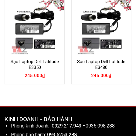
Add to
Add to
Wishlist
Wishlist
Sạc Laptop Dell Latitude
Sạc Laptop Dell Latitude
E3350
E3480
245.000
₫
245.000
₫
KINH DOANH - BẢO HÀNH
Phòng kinh doanh:
0929.217.943
–
0935.098.288
Phòng bảo hành:
093.5253.288