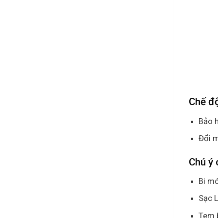
Chế đ
Bảo h
Đổi m
Chú ý 
Bi mó
Sạc L
Tem 