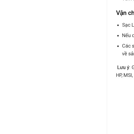
Vận c
Sạc L
Nếu q
Các s
về s
Lưu ý
: 
HP, MSI