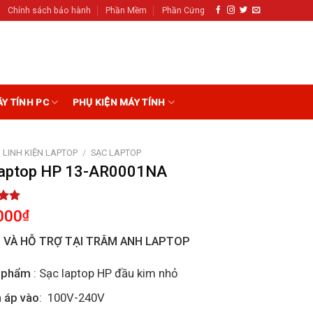
Chính sách bảo hành
Phần Mềm
Phần Cứng
ÁY TÍNH PC
PHỤ KIỆN MÁY TÍNH
LINH KIỆN LAPTOP
/
SẠC LAPTOP
laptop HP 13-AR0001NA
5.00
000
₫
5
on
I VÀ HỖ TRỢ TẠI TRÂM ANH LAPTOP
r
 phẩm
: Sạc laptop HP đầu kim nhỏ
 áp vào
: 100V-240V