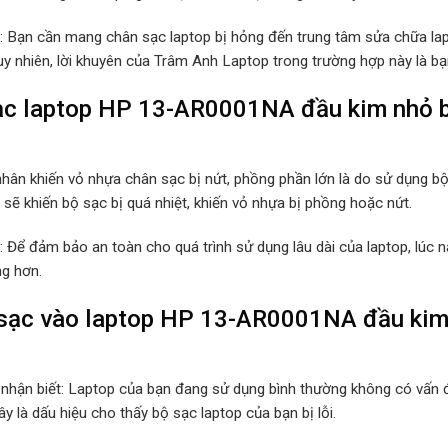
p: Bạn cần mang chân sạc laptop bị hỏng đến trung tâm sửa chữa lap
Tuy nhiên, lời khuyên của Trâm Anh Laptop trong trường hợp này là b
c laptop HP 13-AR0001NA đầu kim nhỏ bị
hân khiến vỏ nhựa chân sạc bị nứt, phồng phần lớn là do sử dụng b
sẽ khiến bộ sạc bị quá nhiệt, khiến vỏ nhựa bị phồng hoặc nứt.
p: Để đảm bảo an toàn cho quá trình sử dụng lâu dài của laptop, lúc
ng hơn.
ạc vào laptop HP 13-AR0001NA đầu kim nh
 nhận biết: Laptop của bạn đang sử dụng bình thường không có vấn đ
y là dấu hiệu cho thấy bộ sạc laptop của bạn bị lỗi.