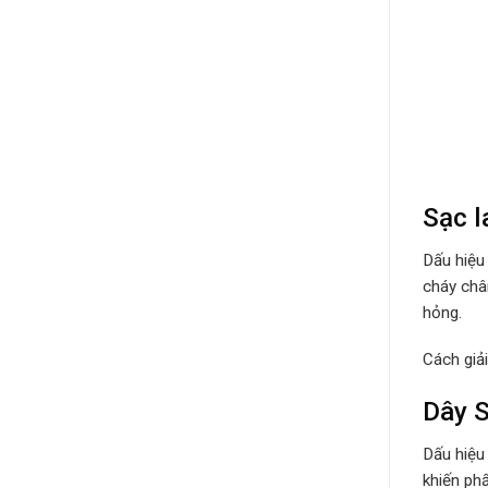
Sạc 
Dấu hiệu
cháy châ
hỏng.
Cách giả
Dây S
Dấu hiệu
khiến ph