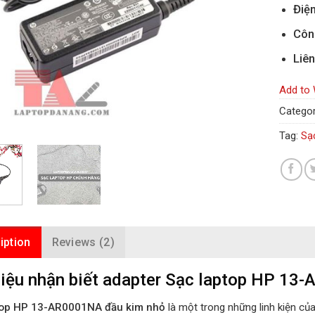
Điện
Côn
Liên
Add to 
Categor
Tag:
Sạ
iption
Reviews (2)
iệu nhận biết adapter Sạc laptop HP 13-
top HP 13-AR0001NA đầu kim nhỏ
là một trong những linh kiện củ