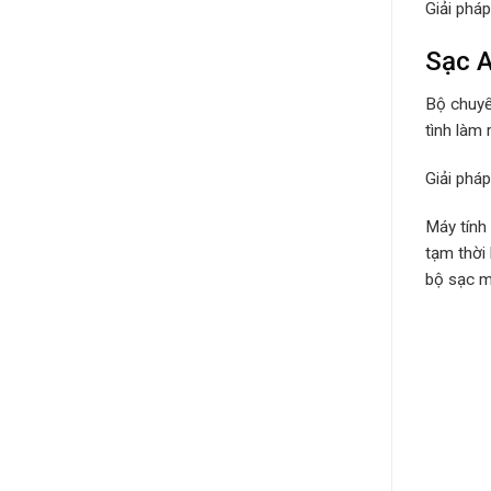
Giải phá
Sạc 
Bộ chuyể
tình làm 
Giải phá
Máy tính
tạm thời
bộ sạc má