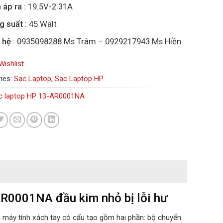
 áp ra
: 19.5V-2.31A
g suất
: 45 Walt
 hệ
: 0935098288 Ms Trâm – 0929217943 Ms Hiền
Wishlist
ies:
Sạc Laptop
,
Sạc Laptop HP
c laptop HP 13-AR0001NA
AR0001NA đầu kim nhỏ bị lỗi hư
a máy tính xách tay có cấu tạo gồm hai phần: bộ chuyển