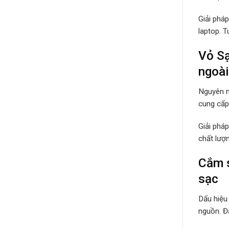
Giải phá
laptop. 
Vỏ Sạ
ngoài
Nguyên n
cung cấp 
Giải phá
chất lượ
Cắm s
sạc
Dấu hiệu
nguồn. Đâ