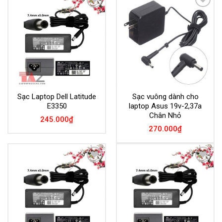
Add to
Add to
Wishlist
Wishlist
Sạc Laptop Dell Latitude
Sạc vuông dành cho
E3350
laptop Asus 19v-2,37a
Chân Nhỏ
245.000
₫
270.000
₫
Add to
Add to
Wishlist
Wishlist