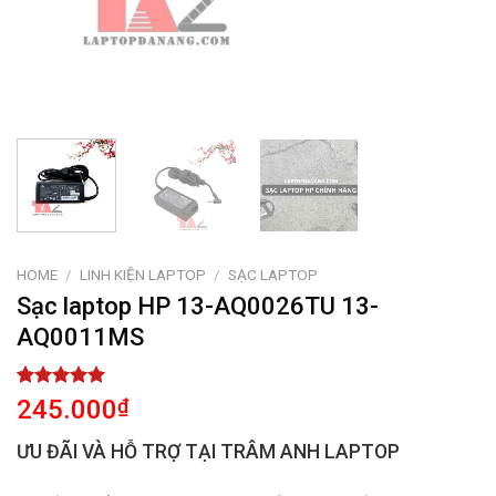
HOME
/
LINH KIỆN LAPTOP
/
SẠC LAPTOP
Sạc laptop HP 13-AQ0026TU 13-
AQ0011MS
Rated
2
5.00
245.000
₫
out of 5
based on
ƯU ĐÃI VÀ HỖ TRỢ TẠI TRÂM ANH LAPTOP
customer
ratings