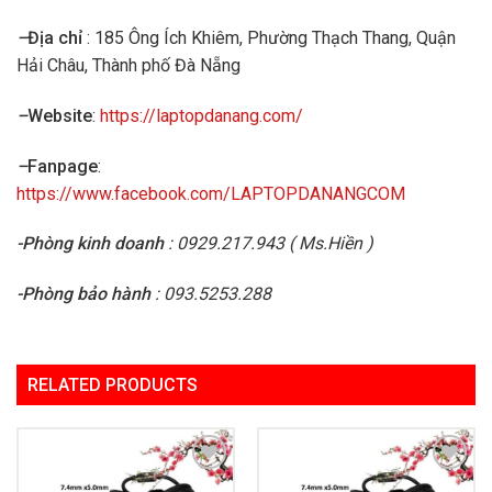
–
Địa chỉ
: 185 Ông Ích Khiêm, Phường Thạch Thang, Quận
Hải Châu, Thành phố Đà Nẵng
–
Website
:
https://laptopdanang.com/
–
Fanpage
:
https://www.facebook.com/LAPTOPDANANGCOM
-Phòng kinh doanh
: 0929.217.943 ( Ms.Hiền )
-Phòng bảo hành
: 093.5253.288
RELATED PRODUCTS
Add to
Add to