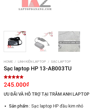
HOME
/
LINH KIỆN LAPTOP
/
SẠC LAPTOP
Sạc laptop HP 13-AB003TU
Rated
2
5.00
245.000
₫
out of 5
based on
ƯU ĐÃI VÀ HỖ TRỢ TẠI TRÂM ANH LAPTOP
customer
ratings
Sản phẩm
: Sạc laptop HP đầu kim nhỏ