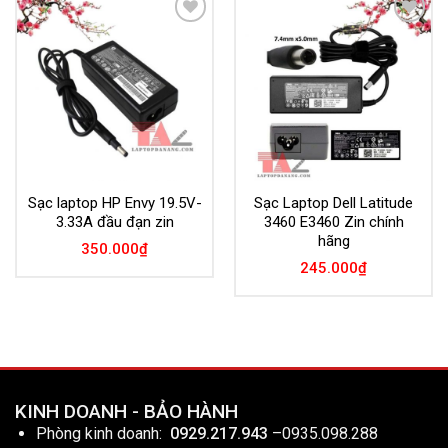
Add to
Add to
Wishlist
Wishlist
Sạc laptop HP Envy 19.5V-
Sạc Laptop Dell Latitude
3.33A đầu đạn zin
3460 E3460 Zin chính
hãng
350.000
₫
245.000
₫
KINH DOANH - BẢO HÀNH
Phòng kinh doanh:
0929.217.943
–
0935.098.288