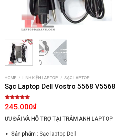
HOME
/
LINH KIỆN LAPTOP
/
SẠC LAPTOP
Sạc Laptop Dell Vostro 5568 V5568
Rated
2
5.00
245.000
₫
out of 5
based on
ƯU ĐÃI VÀ HỖ TRỢ TẠI TRÂM ANH LAPTOP
customer
ratings
Sản phẩm
: Sạc laptop Dell