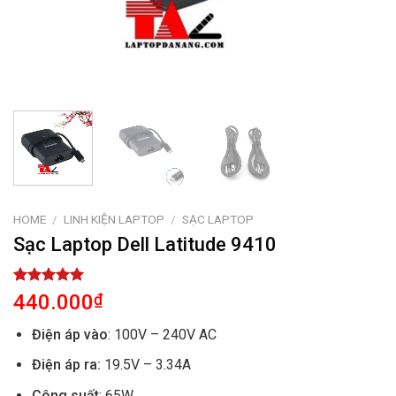
HOME
/
LINH KIỆN LAPTOP
/
SẠC LAPTOP
Sạc Laptop Dell Latitude 9410
Rated
1
5.00
440.000
₫
out of 5
based on
Điện áp vào
: 100V – 240V AC
customer
rating
Điện áp ra:
19.5V – 3.34A
Công suất
: 65W