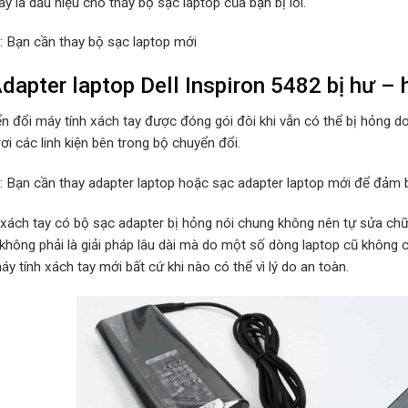
y là dấu hiệu cho thấy bộ sạc laptop của bạn bị lỗi.
p: Bạn cần thay bộ sạc laptop mới
dapter laptop Dell Inspiron 5482 bị hư –
n đổi máy tính xách tay được đóng gói đôi khi vẫn có thể bị hỏng d
rơi các linh kiện bên trong bộ chuyển đổi.
p: Bạn cần thay adapter laptop hoặc sạc adapter laptop mới để đảm b
 xách tay có bộ sạc adapter bị hỏng nói chung không nên tự sửa chữa
 không phải là giải pháp lâu dài mà do một số dòng laptop cũ không
y tính xách tay mới bất cứ khi nào có thể vì lý do an toàn.