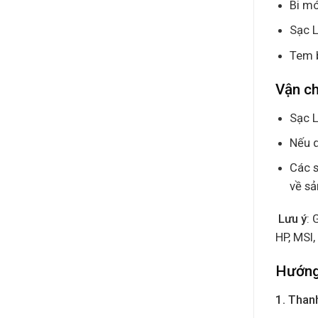
Bi mó
Sạc L
Tem 
Vận ch
Sạc L
Nếu q
Các s
về s
Lưu ý
: 
HP, MSI
Hướng
1. Thanh