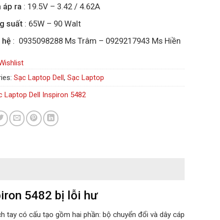
 áp ra
: 19.5V – 3.42 / 4.62A
g suất
: 65W – 90 Walt
 hệ
: 0935098288 Ms Trâm – 0929217943 Ms Hiền
Wishlist
ies:
Sạc Laptop Dell
,
Sạc Laptop
c Laptop Dell Inspiron 5482
iron 5482 bị lỗi hư
ch tay có cấu tạo gồm hai phần: bộ chuyển đổi và dây cáp