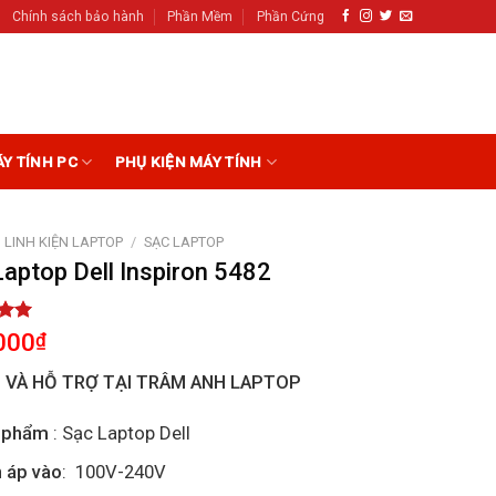
Chính sách bảo hành
Phần Mềm
Phần Cứng
ÁY TÍNH PC
PHỤ KIỆN MÁY TÍNH
LINH KIỆN LAPTOP
/
SẠC LAPTOP
Laptop Dell Inspiron 5482
5.00
000
₫
5
on
I VÀ HỖ TRỢ TẠI TRÂM ANH LAPTOP
r
 phẩm
: Sạc Laptop Dell
 áp vào
: 100V-240V