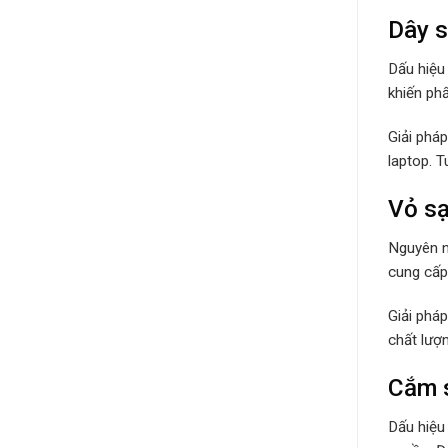
Dây s
Dấu hiệu
khiến ph
Giải phá
laptop. 
Vỏ sạ
Nguyên n
cung cấp 
Giải phá
chất lượ
Cắm s
Dấu hiệu