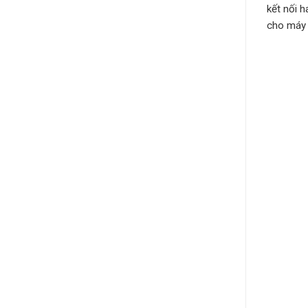
kết nối 
cho máy t