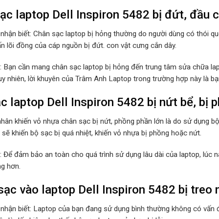
ạc laptop Dell Inspiron 5482 bị đứt, đầu 
 nhận biết: Chân sạc laptop bị hỏng thường do người dùng có thói 
ấn lõi đồng của cáp nguồn bị đứt. con vật cưng cắn dây.
p: Bạn cần mang chân sạc laptop bị hỏng đến trung tâm sửa chữa lap
Tuy nhiên, lời khuyên của Trâm Anh Laptop trong trường hợp này là b
c laptop Dell Inspiron 5482 bị nứt bể, bị
hân khiến vỏ nhựa chân sạc bị nứt, phồng phần lớn là do sử dụng b
sẽ khiến bộ sạc bị quá nhiệt, khiến vỏ nhựa bị phồng hoặc nứt.
p: Để đảm bảo an toàn cho quá trình sử dụng lâu dài của laptop, lúc
ng hơn.
ạc vào laptop Dell Inspiron 5482 bị treo 
 nhận biết: Laptop của bạn đang sử dụng bình thường không có vấn đ