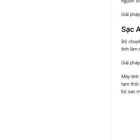
nguồn. Đâ
Giải phá
Sạc A
Bộ chuyể
tình làm 
Giải phá
Máy tính
tạm thời
bộ sạc má