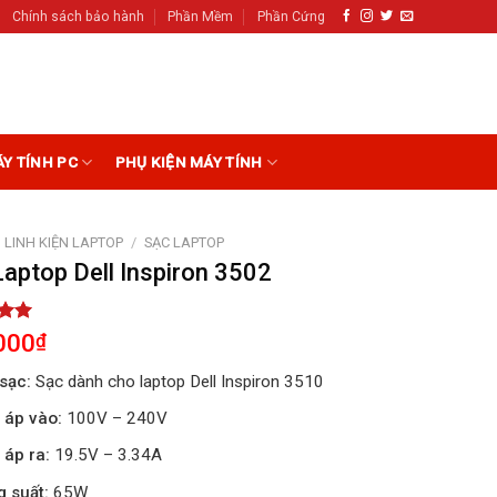
Chính sách bảo hành
Phần Mềm
Phần Cứng
ÁY TÍNH PC
PHỤ KIỆN MÁY TÍNH
LINH KIỆN LAPTOP
/
SẠC LAPTOP
Laptop Dell Inspiron 3502
5.00
000
₫
5
on
sạc:
Sạc dành cho laptop Dell Inspiron 3510
r
 áp vào:
100V – 240V
 áp ra:
19.5V – 3.34A
 suất:
65W