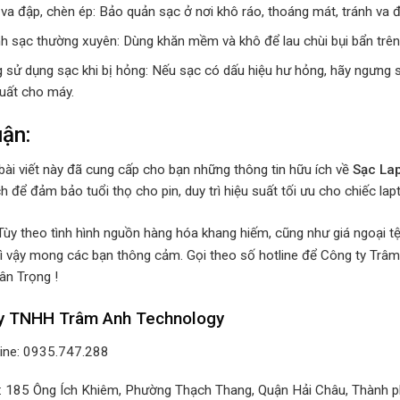
 va đập, chèn ép: Bảo quản sạc ở nơi khô ráo, thoáng mát, tránh va
nh sạc thường xuyên: Dùng khăn mềm và khô để lau chùi bụi bẩn trên
 sử dụng sạc khi bị hỏng: Nếu sạc có dấu hiệu hư hỏng, hãy ngưng s
suất cho máy.
uận:
bài viết này đã cung cấp cho bạn những thông tin hữu ích về
Sạc Lap
 để đảm bảo tuổi thọ cho pin, duy trì hiệu suất tối ưu cho chiếc la
Tùy theo tình hình nguồn hàng hóa khang hiếm, cũng như giá ngoại tệ 
ì vậy mong các bạn thông cảm. Gọi theo số hotline để Công ty Trâm
ân Trọng !
y TNHH Trâm Anh Technology
line: 0935.747.288
ỉ: 185 Ông Ích Khiêm, Phường Thạch Thang, Quận Hải Châu, Thành 