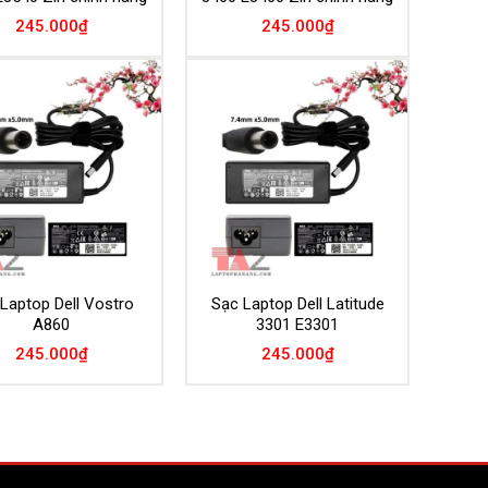
245.000
₫
245.000
₫
Add to
Add to
Wishlist
Wishlist
Laptop Dell Vostro
Sạc Laptop Dell Latitude
A860
3301 E3301
245.000
₫
245.000
₫