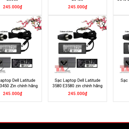
245.000
₫
245.000
₫
Add to
Add to
Wishlist
Wishlist
aptop Dell Latitude
Sạc Laptop Dell Latitude
Sạc 
3450 Zin chính hãng
3580 E3580 zin chính hãng
245.000
₫
245.000
₫