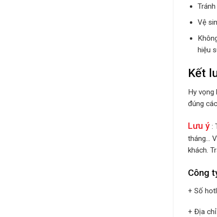
Tránh
Vệ si
Không
hiệu 
Kết l
Hy vọng 
đúng cách
Lưu ý
: 
tháng… V
khách. Tr
Công t
+ Số hot
+ Địa ch