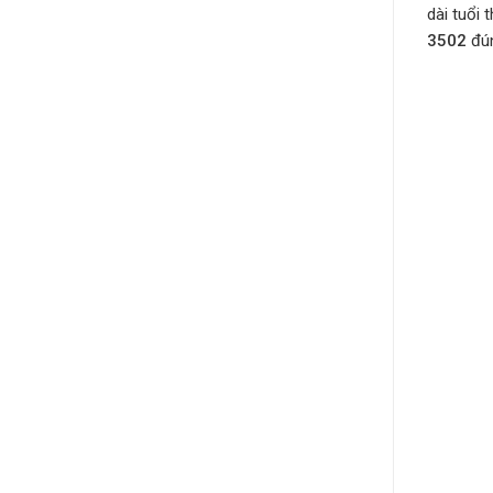
dài tuổi 
3502
đún