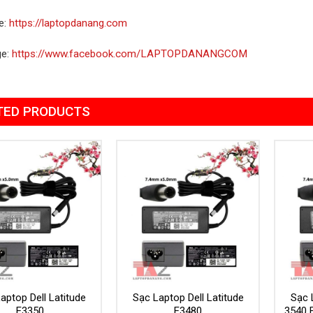
e:
https://laptopdanang.com
ge:
https://www.facebook.com/LAPTOPDANANGCOM
TED PRODUCTS
Add to
Add to
Wishlist
Wishlist
aptop Dell Latitude
Sạc Laptop Dell Latitude
Sạc 
E3350
E3480
3540 