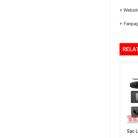
+ Websit
+ Fanpa
RELA
Sạc L