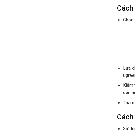
Cách 
Chọn 
Lựa ch
Ugree
Kiểm 
đến h
Tham 
Cách 
Sử dụ