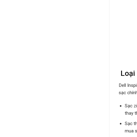
Loại 
Dell Insp
sạc chín
Sạc zi
thay t
Sạc t
mua s