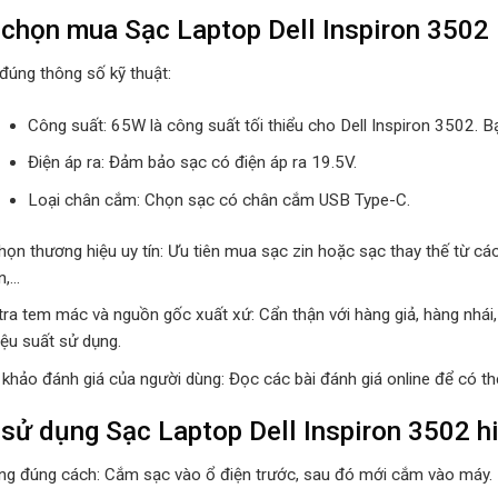
chọn mua Sạc Laptop Dell Inspiron 3502
đúng thông số kỹ thuật:
Công suất: 65W là công suất tối thiểu cho Dell Inspiron 3502.
Điện áp ra: Đảm bảo sạc có điện áp ra 19.5V.
Loại chân cắm: Chọn sạc có chân cắm USB Type-C.
ọn thương hiệu uy tín: Ưu tiên mua sạc zin hoặc sạc thay thế từ các 
n,…
tra tem mác và nguồn gốc xuất xứ: Cẩn thận với hàng giả, hàng nhái
iệu suất sử dụng.
khảo đánh giá của người dùng: Đọc các bài đánh giá online để có th
sử dụng Sạc Laptop Dell Inspiron 3502 hi
ng đúng cách: Cắm sạc vào ổ điện trước, sau đó mới cắm vào máy. R