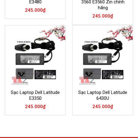
E3480
3560 E3560 Zin chính
hãng
245.000
₫
245.000
₫
Add to
Add to
Wishlist
Wishlist
Sạc Laptop Dell Latitude
Sạc Laptop Dell Latitude
E3350
6430U
245.000
₫
245.000
₫