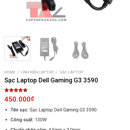
HOME
/
LINH KIỆN LAPTOP
/
SẠC LAPTOP
Sạc Laptop Dell Gaming G3 3590
Rated
1
5.00
450.000
₫
out of 5
based on
Tên sạc:
Sạc Laptop Dell Gaming G3 3590
customer
rating
Công suất:
130W
Chuẩn chân cắm:
4.5mm x 3.0mm