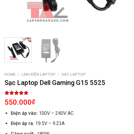
HOME
/
LINH KIỆN LAPTOP
/
SẠC LAPTOP
Sạc Laptop Dell Gaming G15 5525
Rated
1
5.00
550.000
₫
out of 5
based on
Điện áp vào:
100V – 240V AC
customer
rating
Điện áp ra:
19.5V – 9.23A
Công suất:
180W