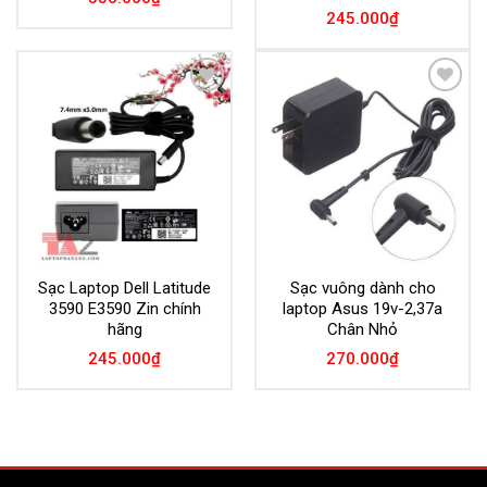
245.000
₫
Add to
Add to
Wishlist
Wishlist
Sạc Laptop Dell Latitude
Sạc vuông dành cho
3590 E3590 Zin chính
laptop Asus 19v-2,37a
hãng
Chân Nhỏ
245.000
₫
270.000
₫