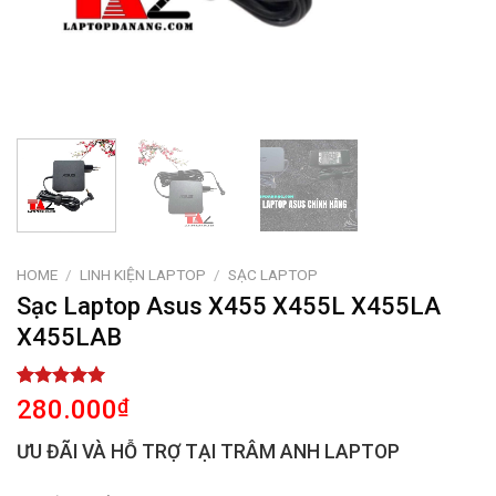
HOME
/
LINH KIỆN LAPTOP
/
SẠC LAPTOP
Sạc Laptop Asus X455 X455L X455LA
X455LAB
Rated
2
5.00
280.000
₫
out of 5
based on
ƯU ĐÃI VÀ HỖ TRỢ TẠI TRÂM ANH LAPTOP
customer
ratings