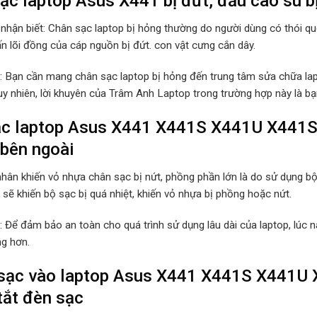
ạc laptop Asus X441 bị đứt, đầu cao su b
 nhận biết: Chân sạc laptop bị hỏng thường do người dùng có thói 
ấn lõi đồng của cáp nguồn bị đứt. con vật cưng cắn dây.
p: Bạn cần mang chân sạc laptop bị hỏng đến trung tâm sửa chữa lap
Tuy nhiên, lời khuyên của Trâm Anh Laptop trong trường hợp này là b
c laptop Asus X441 X441S X441U X441SA
bên ngoài
hân khiến vỏ nhựa chân sạc bị nứt, phồng phần lớn là do sử dụng b
sẽ khiến bộ sạc bị quá nhiệt, khiến vỏ nhựa bị phồng hoặc nứt.
p: Để đảm bảo an toàn cho quá trình sử dụng lâu dài của laptop, lúc
ng hơn.
ạc vào laptop Asus X441 X441S X441U X
tắt đèn sạc