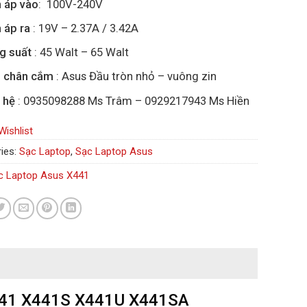
 áp vào
: 100V-240V
 áp ra
: 19V – 2.37A / 3.42A
g suất
: 45 Walt – 65 Walt
i chân cắm
: Asus Đầu tròn nhỏ – vuông zin
 hệ
: 0935098288 Ms Trâm – 0929217943 Ms Hiền
Wishlist
ies:
Sạc Laptop
,
Sạc Laptop Asus
c Laptop Asus X441
 X441 X441S X441U X441SA