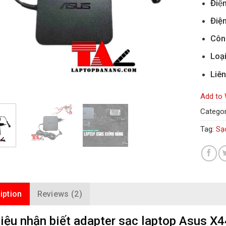
Điện
Điện
Côn
Loạ
Liên
Add to 
Categor
Tag:
Sạ
iption
Reviews (2)
iệu nhận biết adapter sạc laptop Asus