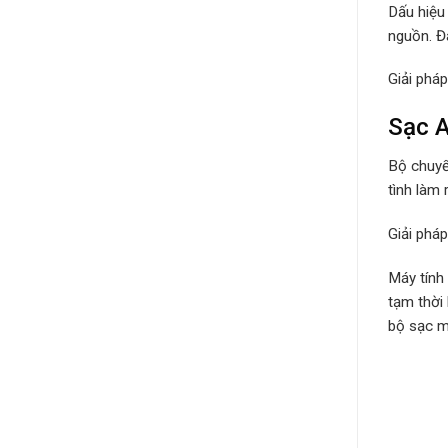
Dấu hiệu
nguồn. Đâ
Giải phá
Sạc 
Bộ chuyể
tình làm 
Giải phá
Máy tính
tạm thời
bộ sạc má