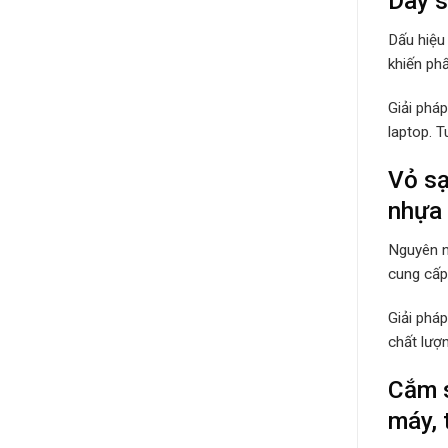
Dây s
Dấu hiệu
khiến ph
Giải phá
laptop. 
Vỏ sạ
nhựa 
Nguyên n
cung cấp 
Giải phá
chất lượ
Cắm s
máy, 