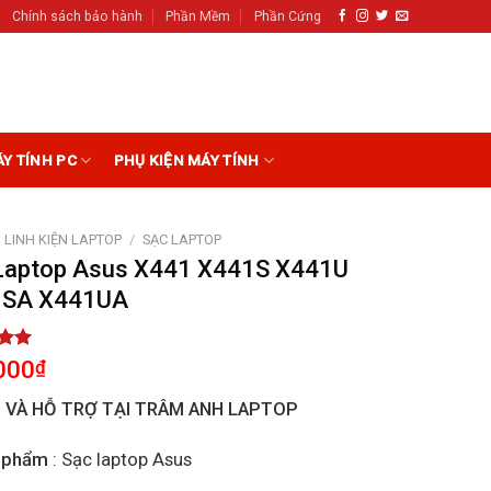
Chính sách bảo hành
Phần Mềm
Phần Cứng
ÁY TÍNH PC
PHỤ KIỆN MÁY TÍNH
LINH KIỆN LAPTOP
/
SẠC LAPTOP
Laptop Asus X441 X441S X441U
1SA X441UA
5.00
000
₫
5
on
I VÀ HỖ TRỢ TẠI TRÂM ANH LAPTOP
r
 phẩm
: Sạc laptop Asus