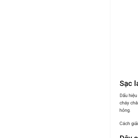
Sạc l
Dấu hiệu
cháy châ
hỏng.
Cách giả