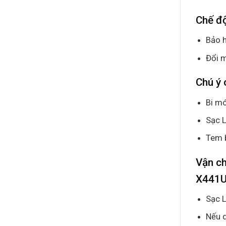
Chế đ
Bảo h
Đổi m
Chú ý 
Bi mó
Sạc L
Tem 
Vận c
X441
Sạc L
Nếu q