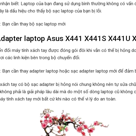
 nhận biết: Laptop của bạn đang sử dụng bình thường không có vấn đ
y là dấu hiệu cho thấy bộ sạc laptop của bạn bị lỗi.
p: Bạn cần thay bộ sạc laptop mới
Adapter laptop Asus X441 X441S X441U 
n đổi máy tính xách tay được đóng gói đôi khi vẫn có thể bị hỏng d
rơi các linh kiện bên trong bộ chuyển đổi.
p: Bạn cần thay adapter laptop hoặc sạc adapter laptop mới để đảm b
 xách tay có bộ sạc adapter bị hỏng nói chung không nên tự sửa chữa
 không phải là giải pháp lâu dài mà do một số dòng laptop cũ không
y tính xách tay mới bất cứ khi nào có thể vì lý do an toàn.