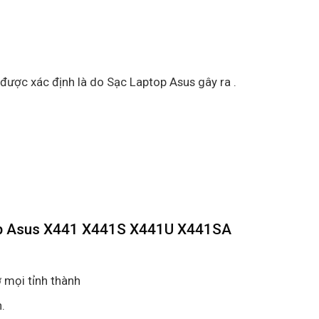
 được xác định là do Sạc Laptop Asus gây ra .
top Asus X441 X441S X441U X441SA
 mọi tỉnh thành
.