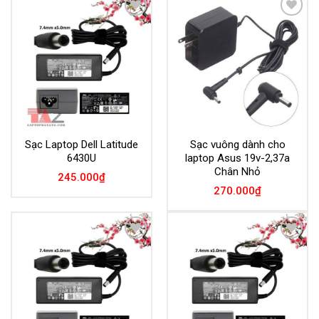
Add to
Add to
Wishlist
Wishlist
Sạc Laptop Dell Latitude
Sạc vuông dành cho
6430U
laptop Asus 19v-2,37a
Chân Nhỏ
245.000
₫
270.000
₫
Add to
Add to
Wishlist
Wishlist