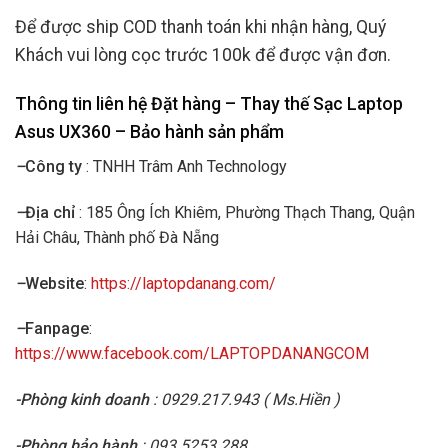
Để được ship COD thanh toán khi nhận hàng, Quý
Khách vui lòng cọc trước 100k để được vận đơn.
Thông tin liên hệ Đặt hàng – Thay thế Sạc Laptop
Asus
UX360 – Bảo hành sản phẩm
–
Công ty
: TNHH Trâm Anh Technology
–
Địa chỉ
: 185 Ông Ích Khiêm, Phường Thạch Thang, Quận
Hải Châu, Thành phố Đà Nẵng
–
Website
:
https://laptopdanang.com/
–
Fanpage
:
https://www.facebook.com/LAPTOPDANANGCOM
-Phòng kinh doanh
: 0929.217.943 ( Ms.Hiền )
-Phòng bảo hành
: 093.5253.288