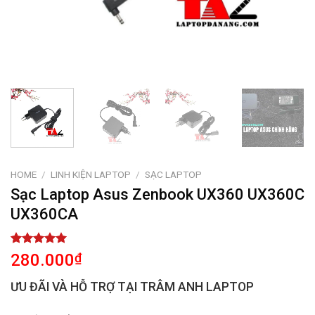
HOME
/
LINH KIỆN LAPTOP
/
SẠC LAPTOP
Sạc Laptop Asus Zenbook UX360 UX360C
UX360CA
Rated
2
5.00
280.000
₫
out of 5
based on
ƯU ĐÃI VÀ HỖ TRỢ TẠI TRÂM ANH LAPTOP
customer
ratings