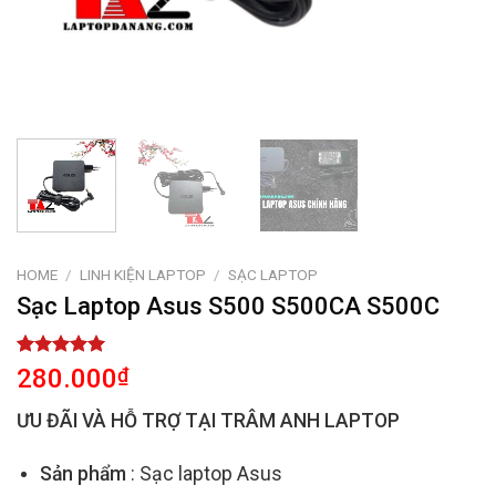
HOME
/
LINH KIỆN LAPTOP
/
SẠC LAPTOP
Sạc Laptop Asus S500 S500CA S500C
Rated
2
5.00
280.000
₫
out of 5
based on
ƯU ĐÃI VÀ HỖ TRỢ TẠI TRÂM ANH LAPTOP
customer
ratings
Sản phẩm
: Sạc laptop Asus