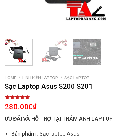
HOME
/
LINH KIỆN LAPTOP
/
SẠC LAPTOP
Sạc Laptop Asus S200 S201
Rated
2
5.00
280.000
₫
out of 5
based on
ƯU ĐÃI VÀ HỖ TRỢ TẠI TRÂM ANH LAPTOP
customer
ratings
Sản phẩm
: Sạc laptop Asus