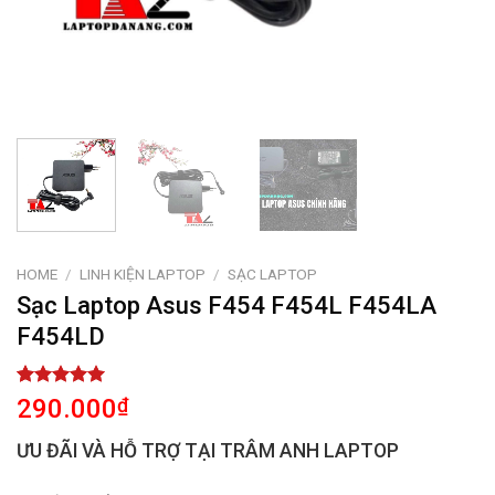
HOME
/
LINH KIỆN LAPTOP
/
SẠC LAPTOP
Sạc Laptop Asus F454 F454L F454LA
F454LD
Rated
2
5.00
290.000
₫
out of 5
based on
ƯU ĐÃI VÀ HỖ TRỢ TẠI TRÂM ANH LAPTOP
customer
ratings