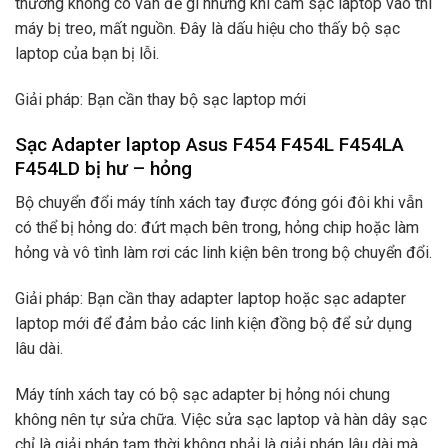
thường không có vấn đề gì nhưng khi cắm sạc laptop vào thì
máy bị treo, mất nguồn. Đây là dấu hiệu cho thấy bộ sạc
laptop của bạn bị lỗi.
Giải pháp: Bạn cần thay bộ sạc laptop mới
Sạc Adapter laptop Asus F454 F454L F454LA
F454LD bị hư – hỏng
Bộ chuyển đổi máy tính xách tay được đóng gói đôi khi vẫn
có thể bị hỏng do: đứt mạch bên trong, hỏng chip hoặc làm
hỏng và vô tình làm rơi các linh kiện bên trong bộ chuyển đổi.
Giải pháp: Bạn cần thay adapter laptop hoặc sạc adapter
laptop mới để đảm bảo các linh kiện đồng bộ để sử dụng
lâu dài.
Máy tính xách tay có bộ sạc adapter bị hỏng nói chung
không nên tự sửa chữa. Việc sửa sạc laptop và hàn dây sạc
chỉ là giải pháp tạm thời không phải là giải pháp lâu dài mà