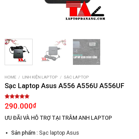
HOME
/
LINH KIỆN LAPTOP
/
SẠC LAPTOP
Sạc Laptop Asus A556 A556U A556UF
Rated
2
5.00
290.000
₫
out of 5
based on
ƯU ĐÃI VÀ HỖ TRỢ TẠI TRÂM ANH LAPTOP
customer
ratings
Sản phẩm
: Sạc laptop Asus