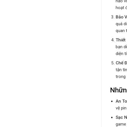
hảo v
hoạt 
Bảo V
quá dò
quan t
Thiết
bạn d
diện t
Chế 
tận t
trong 
Nhữn
An To
vệ pin
Sạc N
game 