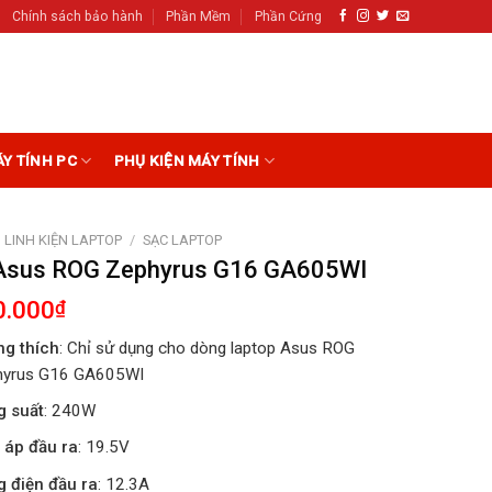
Chính sách bảo hành
Phần Mềm
Phần Cứng
ÁY TÍNH PC
PHỤ KIỆN MÁY TÍNH
LINH KIỆN LAPTOP
/
SẠC LAPTOP
Asus ROG Zephyrus G16 GA605WI
0.000
₫
g thích
: Chỉ sử dụng cho dòng laptop Asus ROG
hyrus G16 GA605WI
g suất
: 240W
 áp đầu ra
: 19.5V
 điện đầu ra
: 12.3A