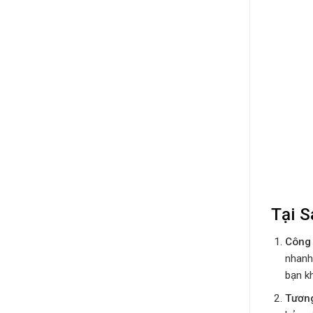
Tại 
Công 
nhanh,
bạn k
Tươn