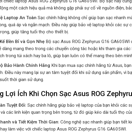
ới chiếc laptop Asus ROG Zephyrus G16 GA605WI. Bộ sạc này cung c
động một cách hiệu quả mà không gặp phải sự cố về nguồn điện, bảo 
ệ Laptop An Toàn
Sạc chính hãng không chỉ giúp bạn sạc nhanh mà
ng, quá áp và ngắn mạch. Điều này giúp bảo vệ laptop khỏi các sự cố 
rọng, giúp tăng tuổi thọ cho thiết bị.
 Kế Bền Bỉ và Gọn Nhẹ
Bộ sạc Asus ROG Zephyrus G16 GA605WI có th
ễ dàng mang theo trong các chuyến công tác hoặc khi tham gia các 
ích trong túi xách hay ba lô, giúp bạn luôn có thể mang theo bên mìn
Độ Bảo Hành Chính Hãng
Khi bạn mua sạc chính hãng từ Asus, bạn
ình. Điều này mang lại sự an tâm tuyệt đối khi sử dụng sản phẩm, vì
suốt thời gian sử dụng.
g Lợi Ích Khi Chọn Sạc Asus ROG Zephy
àn Tuyệt Đối
: Sạc chính hãng giúp bảo vệ laptop của bạn khỏi các 
 và các linh kiện quan trọng bên trong, từ đó giúp kéo dài tuổi thọ củ
hanh và Tiết Kiệm Thời Gian
: Công nghệ sạc nhanh giúp bạn tiết ki
hay làm việc với chiếc laptop Asus ROG Zephyrus G16 GA605WI.