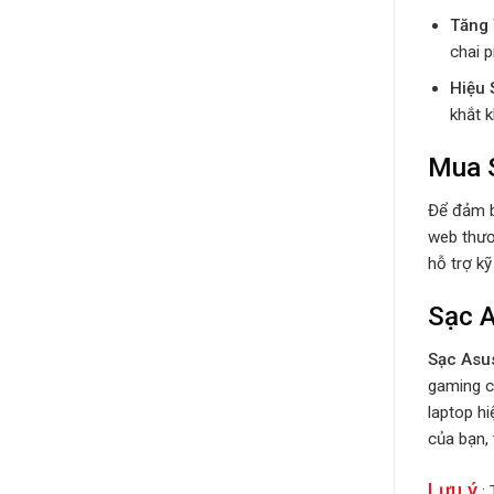
Tăng 
chai p
Hiệu 
khắt 
Mua 
Để đảm b
web thươ
hỗ trợ kỹ
Sạc 
Sạc Asu
gaming c
laptop h
của bạn,
Lưu ý
: 