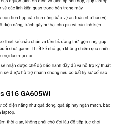
ấp nguồn điện ổn định và điện áp phù hợp, giúp laptop
vệ các linh kiện quan trọng bên trong máy.
 còn tích hợp các tính năng bảo vệ an toàn như bảo vệ
điện năng, tránh gây hư hại cho pin và các linh kiện
iết kế chắc chắn và bền bỉ, đồng thời gọn nhẹ, giúp
buổi chơi game. Thiết kế nhỏ gọn không chiếm quá nhiều
h mọi lúc mọi nơi.
 sẽ nhận được chế độ bảo hành đầy đủ và hỗ trợ kỹ thuật
 bạn sẽ được hỗ trợ nhanh chóng nếu có bất kỳ sự cố nào
rus G16 GA605WI
sự cố điện năng như quá dòng, quá áp hay ngắn mạch, bảo
a laptop.
ệm thời gian, không phải chờ đợi lâu để tiếp tục chơi