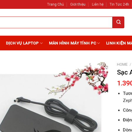
Trang Chủ
Giới thiệu
Liên hệ
Tin Tức 24h
DỊCH VỤ LAPTOP
MÀN HÌNH MÁY TÍNH PC
LINH KIỆN M
HOME
/
Sạc 
Add to
1.39
Wishlist
Tươn
Zep
Côn
Điện
Dòng