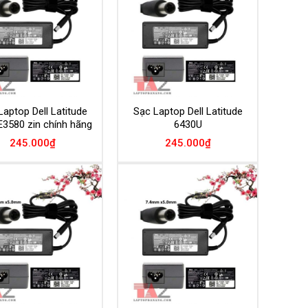
Wishlist
Wishlist
Laptop Dell Latitude
Sạc Laptop Dell Latitude
E3580 zin chính hãng
6430U
245.000
₫
245.000
₫
Add to
Add to
Wishlist
Wishlist