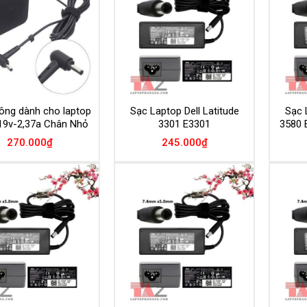
Wishlist
Wishlist
ông dành cho laptop
Sạc Laptop Dell Latitude
Sạc 
19v-2,37a Chân Nhỏ
3301 E3301
3580 
270.000
₫
245.000
₫
Add to
Add to
Wishlist
Wishlist