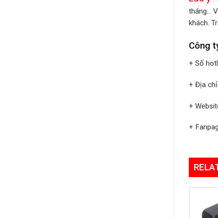
tháng… V
khách. Tr
Công t
+ Số hot
+ Địa ch
+ Websit
+ Fanpa
RELA