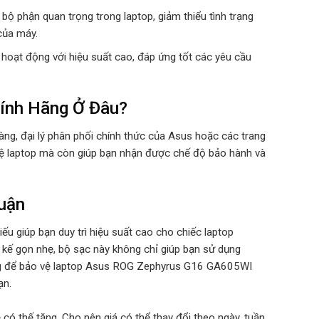
 bộ phận quan trọng trong laptop, giảm thiểu tình trạng
của máy.
 hoạt động với hiệu suất cao, đáp ứng tốt các yêu cầu
ính Hãng Ở Đâu?
g, đại lý phân phối chính thức của Asus hoặc các trang
 vệ laptop mà còn giúp bạn nhận được chế độ bảo hành và
uận
iếu giúp bạn duy trì hiệu suất cao cho chiếc laptop
 kế gọn nhẹ, bộ sạc này không chỉ giúp bạn sử dụng
hãng để bảo vệ laptop Asus ROG Zephyrus G16 GA605WI
ạn.
có thế tăng. Cho nên giá có thể thay đổi theo ngày, tuần,