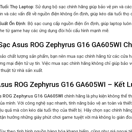
Tuổi Thọ Laptop
: Sử dụng bộ sạc chính hãng giúp bảo vệ pin và các
in và các vấn đề về nguồn điện không ổn định, giúp kéo dài tuổi thọ 
Suất Ổn Định
: Bộ sạc cung cấp nguồn điện ổn định, giúp laptop luôn
khe từ game hay các ứng dụng đòi hỏi cấu hình mạnh mẽ.
Sạc Asus ROG Zephyrus G16 GA605WI Ch
ảo chất lượng sản phẩm, bạn nên mua sạc chính hãng từ các cửa hàn
ng mại điện tử uy tín. Việc mua sạc chính hãng không chỉ giúp bảo
 thuật từ nhà sản xuất.
Asus ROG Zephyrus G16 GA605WI – Kết L
s ROG Zephyrus G16 GA605WI
chính hãng là phụ kiện không thể th
ủa mình. Với công nghệ sạc nhanh, tính năng bảo vệ an toàn và thiết
iệu quả mà còn kéo dài tuổi thọ của thiết bị. Hãy chọn sạc chính 
 tận hưởng những giây phút chơi game tuyệt vời mà không lo gián đo
Tùy theo tình hình nguồn hàng hóa khang hiếm, cũng như giá ngoại tệ 