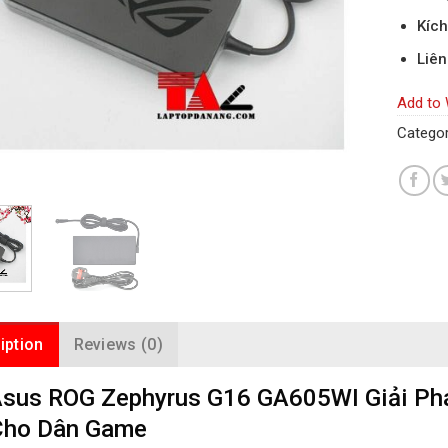
Kích
Liên
Add to 
Categor
iption
Reviews (0)
sus ROG Zephyrus G16 GA605WI Giải Phá
Cho Dân Game