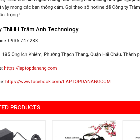
ì vậy mong các bạn thông cảm. Gọi theo số hotline để Công ty Trâm
ân Trọng !
y TNHH Trâm Anh Technology
line: 0935.747.288
ỉ: 185 Ông Ích Khiêm, Phường Thạch Thang, Quận Hải Châu, Thành 
e:
https://laptopdanang.com
ge:
https://www.facebook.com/LAPTOPDANANGCOM
TED PRODUCTS
Add to
Add to