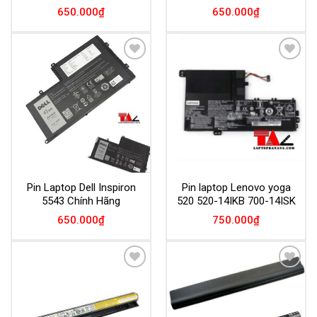
650.000
₫
650.000
₫
Add to
Add to
Wishlist
Wishlist
Pin Laptop Dell Inspiron
Pin laptop Lenovo yoga
5543 Chính Hãng
520 520-14IKB 700-14ISK
650.000
₫
750.000
₫
Add to
Add to
Wishlist
Wishlist