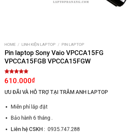
HOME
/
LINH KIỆN LAPTOP
/
PIN LAPTOP
Pin laptop Sony Vaio VPCCA15FG
VPCCA15FGB VPCCA15FGW
Rated
1
5.00
610.000
₫
out of 5
based on
ƯU ĐÃI VÀ HỖ TRỢ TẠI TRÂM ANH LAPTOP
customer
rating
Miễn phí lắp đặt
Bảo hành 6 tháng .
Liên hệ CSKH
: 0935.747.288