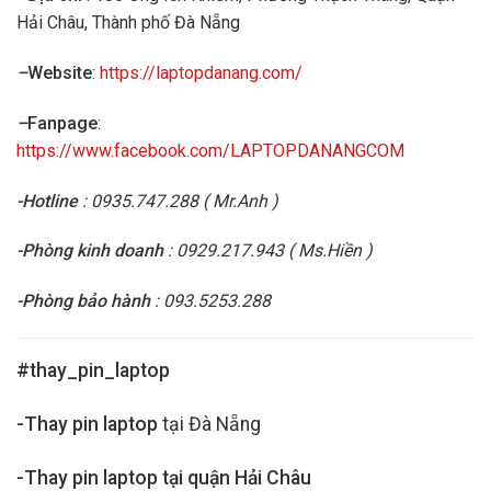
Hải Châu, Thành phố Đà Nẵng
–
Website
:
https://laptopdanang.com/
–
Fanpage
:
https://www.facebook.com/LAPTOPDANANGCOM
-Hotline
: 0935.747.288 ( Mr.Anh )
-Phòng kinh doanh
: 0929.217.943 ( Ms.Hiền )
-Phòng bảo hành
: 093.5253.288
#thay_pin_laptop
-Thay pin laptop
tại Đà Nẵng
-Thay pin laptop tại quận Hải Châu