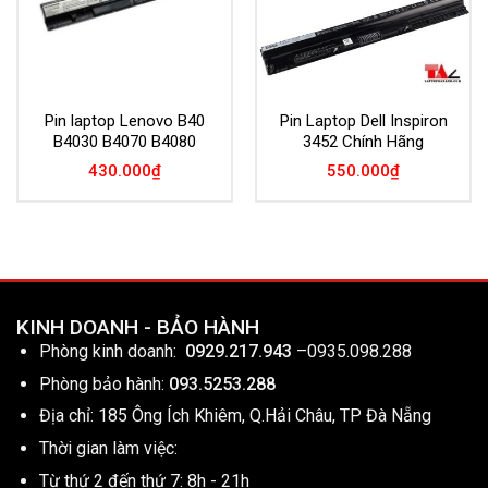
Pin laptop Lenovo B40
Pin Laptop Dell Inspiron
B4030 B4070 B4080
3452 Chính Hãng
430.000
₫
550.000
₫
KINH DOANH - BẢO HÀNH
Phòng kinh doanh:
0929.217.943
–
0935.098.288
Phòng bảo hành:
093.5253.288
Địa chỉ: 185 Ông Ích Khiêm, Q.Hải Châu, TP Đà Nẵng
Thời gian làm việc:
Từ thứ 2 đến thứ 7: 8h - 21h