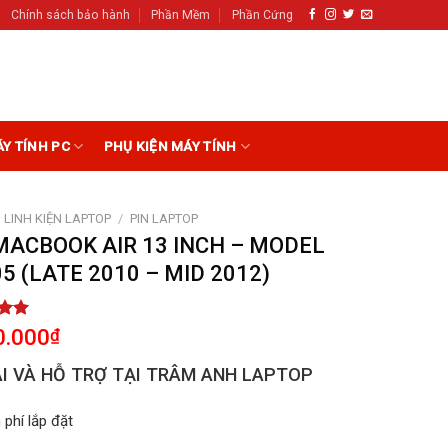
Chính sách bảo hành
Phần Mềm
Phần Cứng
ÁY TÍNH PC
PHỤ KIỆN MÁY TÍNH
LINH KIỆN LAPTOP
/
PIN LAPTOP
MACBOOK AIR 13 INCH – MODEL
5 (LATE 2010 – MID 2012)
5.00
0.000
₫
5
on
I VÀ HỖ TRỢ TẠI TRÂM ANH LAPTOP
r
 phí lắp đặt