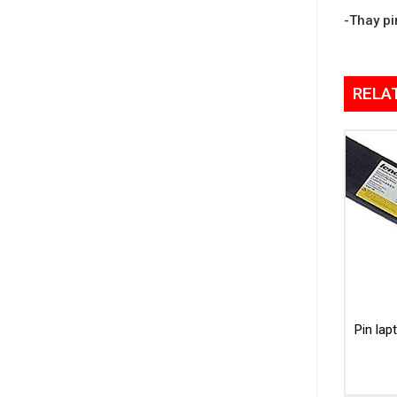
-Thay pi
RELA
Pin la