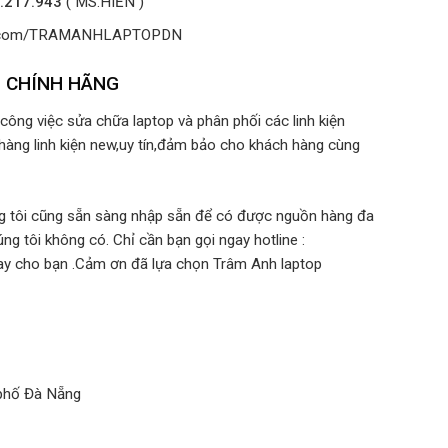
.217.943
( MS.HIỀN )
ok.com/TRAMANHLAPTOPDN
G CHÍNH HÃNG
ông việc sửa chữa laptop và phân phối các linh kiện
hàng linh kiện new,uy tín,đảm bảo cho khách hàng cùng
ng tôi cũng sẵn sàng nhập sẵn để có được nguồn hàng đa
ng tôi không có. Chỉ cần bạn gọi ngay hotline :
ay cho bạn .Cảm ơn đã lựa chọn Trâm Anh laptop
 phố Đà Nẵng