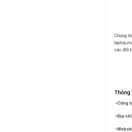
Chúng tô
laptop,m
các đối t
Thông 
–
Công t
–
Địa chỉ
–
Websit