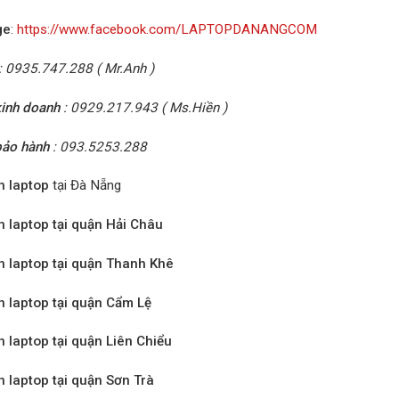
ge
:
https://www.facebook.com/LAPTOPDANANGCOM
: 0935.747.288 ( Mr.Anh )
inh doanh
: 0929.217.943 ( Ms.Hiền )
bảo hành
: 093.5253.288
n laptop
tại Đà Nẵng
n laptop tại quận Hải Châu
n laptop tại quận Thanh Khê
n laptop tại quận Cẩm Lệ
n laptop tại quận Liên Chiểu
n laptop tại quận Sơn Trà