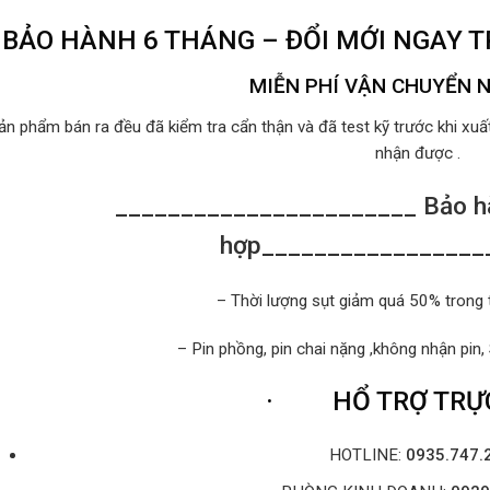
BẢO HÀNH 6 THÁNG – ĐỔI MỚI NGAY 
MIỄN PHÍ VẬN CHUYỂN 
ản phẩm bán ra đều đã kiểm tra cẩn thận và đã test kỹ trước khi xu
nhận được .
_______________________ Bảo hà
hợp_________________
– Thời lượng sụt giảm quá 50% trong 
– Pin phồng, pin chai nặng ,không nhận pin,
·
HỔ TRỢ TRỰC
HOTLINE:
0935.747.