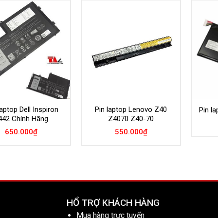
Add to
Add to
Wishlist
Wishlist
aptop Dell Inspiron
Pin laptop Lenovo Z40
Pin l
442 Chính Hãng
Z4070 Z40-70
650.000
₫
550.000
₫
HỔ TRỢ KHÁCH HÀNG
Mua hàng trực tuyến