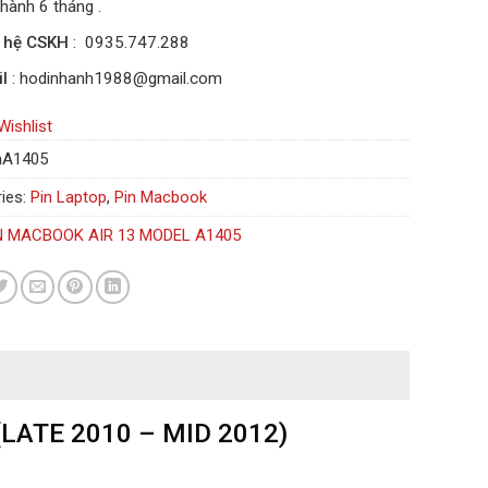
hành 6 tháng .
n hệ CSKH
: 0935.747.288
l
: hodinhanh1988@gmail.com
Wishlist
nA1405
ies:
Pin Laptop
,
Pin Macbook
N MACBOOK AIR 13 MODEL A1405
LATE 2010 – MID 2012)