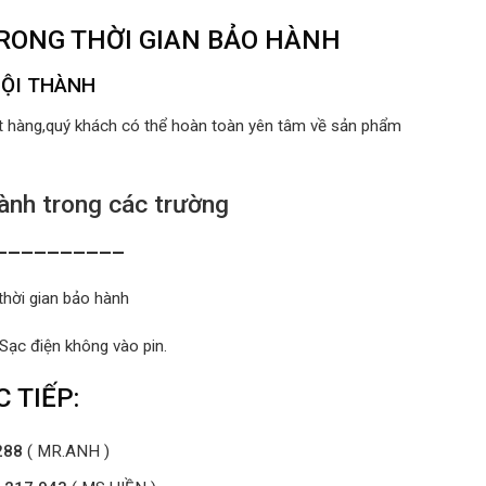
TRONG THỜI GIAN BẢO HÀNH
NỘI THÀNH
ất hàng,quý khách có thể hoàn toàn yên tâm về sản phẩm
nh trong các trường
__________
thời gian bảo hành
 Sạc điện không vào pin.
 TIẾP:
288
( MR.ANH )