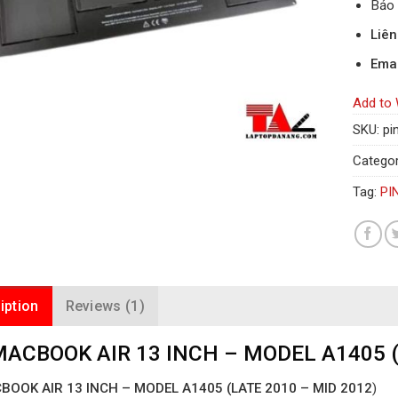
Bảo 
Liê
Emai
Add to 
SKU:
pi
Categor
Tag:
PI
iption
Reviews (1)
MACBOOK AIR 13 INCH – MODEL A1405 (
BOOK AIR 13 INCH – MODEL A1405 (LATE 2010 – MID 2012
)