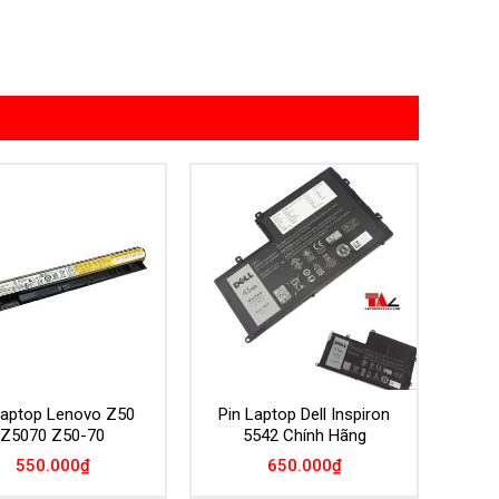
Add to
Add to
Wishlist
Wishlist
 laptop Lenovo Z50
Pin Laptop Dell Inspiron
Z5070 Z50-70
5542 Chính Hãng
550.000
₫
650.000
₫