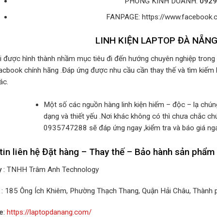
PHÒNG KINH DOANH:
0929
FANPAGE: https://www.facebo
LINH KIỆN LAPTOP ĐÀ NẴN
i được hình thành nhầm mục tiêu đi đến hướng chuyên nghiệp trong c
acbook chính hãng .Đáp ứng được nhu cầu cần thay thế và tìm kiếm 
ác.
Một số các nguồn hàng linh kiện hiếm – độc – lạ chú
dạng và thiết yếu .Nơi khác không có thì chưa chắc chú
0935747288 sẽ đáp ứng ngay ,kiểm tra và báo giá ng
tin liên hệ Đặt hàng – Thay thế – Bảo hành sản phẩm
y
: TNHH Trâm Anh Technology
: 185 Ông Ích Khiêm, Phường Thạch Thang, Quận Hải Châu, Thành
e
:
https://laptopdanang.com/