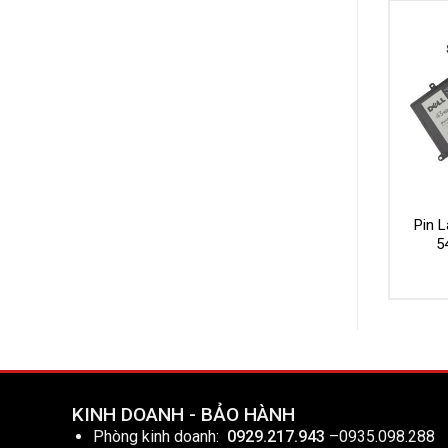
Pin L
5
KINH DOANH - BẢO HÀNH
Phòng kinh doanh:
0929.217.943
–
0935.098.288