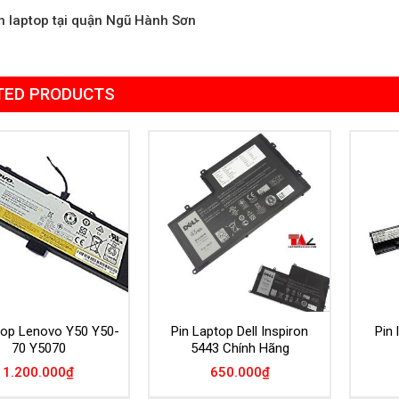
n laptop tại quận Ngũ Hành Sơn
TED PRODUCTS
Add to
Add to
Wishlist
Wishlist
ptop Lenovo Y50 Y50-
Pin Laptop Dell Inspiron
Pin
70 Y5070
5443 Chính Hãng
1.200.000
₫
650.000
₫