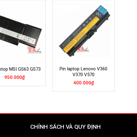
Add to
Add to
Wishlist
Wishlist
Pin laptop Lenovo V360
aptop MSI GS63 GS73
V370 V570
950.000
₫
400.000
₫
CHÍNH SÁCH VÀ QUY ĐỊNH