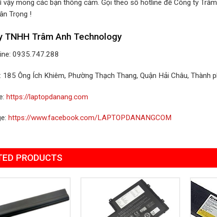
ì vậy mong các bạn thông cảm. Gọi theo số hotline để Công ty Trâm
ân Trọng !
y TNHH Trâm Anh Technology
line: 0935.747.288
ỉ: 185 Ông Ích Khiêm, Phường Thạch Thang, Quận Hải Châu, Thành 
e:
https://laptopdanang.com
ge:
https://www.facebook.com/LAPTOPDANANGCOM
TED PRODUCTS
Add to
Add to
Wishlist
Wishlist