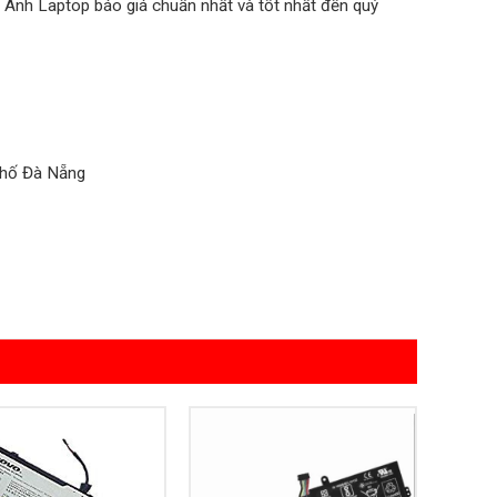
 Anh Laptop báo giá chuẩn nhất và tốt nhất đến quý
phố Đà Nẵng
Add to
Add to
Wishlist
Wishlist