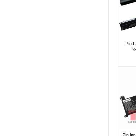
Pin L
3
Pin la