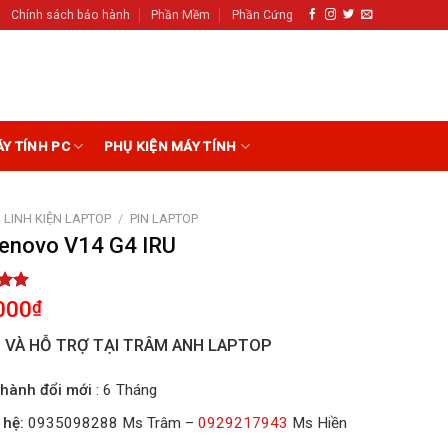
Chính sách bảo hành
Phần Mềm
Phần Cứng
ÁY TÍNH PC
PHỤ KIỆN MÁY TÍNH
LINH KIỆN LAPTOP
/
PIN LAPTOP
Lenovo V14 G4 IRU
5.00
000
₫
5
on
I VÀ HỖ TRỢ TẠI TRÂM ANH LAPTOP
r
hành đổi mới
: 6 Tháng
 hệ:
0935098288 Ms Trâm –
0929217943
Ms Hiền