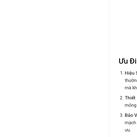
Ưu Đi
Hiệu 
thườn
mà khô
Thiết
mỏng 
Bảo V
mạch 
ưu.