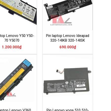
ptop Lenovo Y50 Y50-
Pin laptop Lenovo Ideapad
70 Y5070
320-14IKB 320-14ISK
1.200.000
₫
690.000
₫
Add to
Add to
Wishlist
Wishlist
laptop Lenovo V360
Pin Lenovo yoga 510 510-