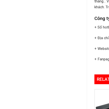
tháng… V
khách. Tr
Công t
+ Số hot
+ Địa ch
+ Websit
+ Fanpa
RELA