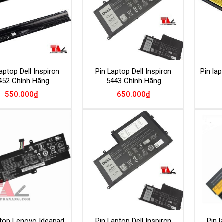
aptop Dell Inspiron
Pin Laptop Dell Inspiron
Pin la
452 Chính Hãng
5443 Chính Hãng
550.000
₫
650.000
₫
Add to
Add to
Wishlist
Wishlist
ptop Lenovo Ideapad
Pin Laptop Dell Inspiron
Pin 