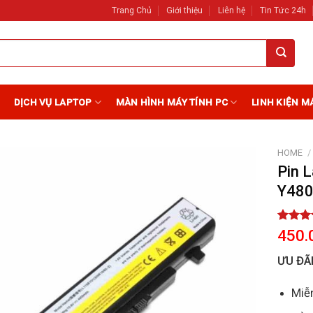
Trang Chủ
Giới thiệu
Liên hệ
Tin Tức 24h
DỊCH VỤ LAPTOP
MÀN HÌNH MÁY TÍNH PC
LINH KIỆN M
HOME
/
Pin 
Y48
Add to
Wishlist
Rated
1
450.
out of 
based 
ƯU ĐÃ
custome
rating
Miễn