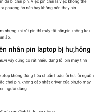
n đã bị chai pin. Việc pin chai là việc không thể
 ra phương án nên hay không nên thay pin.
m nhưng khi rút pin thì máy tắt hẳn,pin không lưu.
pin ảo.
n nhân pin laptop bị hư,hỏng
u,vì vậy cũng có rất nhiều dạng lỗi pin máy tính
aptop không đúng tiêu chuẩn hoặc lỗi hư, lỗi nguồn
ặc chai pin, không cập nhật driver của pin,do máy
uen người dùng….
được xác định là do pin gây ra .