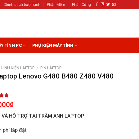
Chính sách bảo hành
Phần Mềm
Phần Cứng
ÁY TÍNH PC
PHỤ KIỆN MÁY TÍNH
LINH KIỆN LAPTOP
/
PIN LAPTOP
Laptop Lenovo G480 B480 Z480 V480
0
5.00
000
₫
5
on
I VÀ HỖ TRỢ TẠI TRÂM ANH LAPTOP
r
 phí lắp đặt