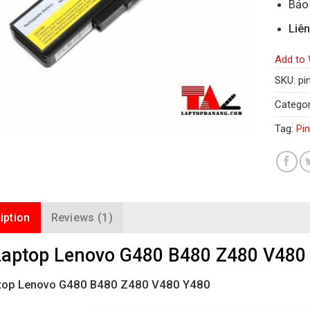
Bảo 
Liên
Add to 
SKU:
pi
Categor
Tag:
Pi
iption
Reviews (1)
Laptop Lenovo G480 B480 Z480 V480
ptop Lenovo G480 B480 Z480 V480 Y480