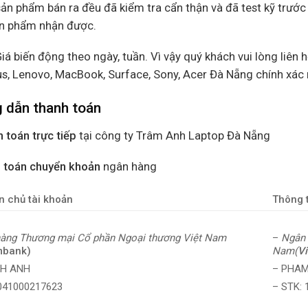
ản phẩm bán ra đều đã kiểm tra cẩn thận và đã test kỹ trước
ản phẩm nhận được.
Giá biến động theo ngày, tuần. Vì vậy quý khách vui lòng liên h
us, Lenovo, MacBook, Surface, Sony, Acer Đà Nẵng chính xác
 dẫn thanh toán
 toán trực tiếp
tại công ty Trâm Anh Laptop Đà Nẵng
 toán chuyển khoản
ngân hàng
n chủ tài khoản
Thông t
–
Ngân 
àng Thương mại Cổ phần Ngoại thương Việt Nam
Nam(
V
mbank)
– PHAM
NH ANH
– STK:
0041000217623