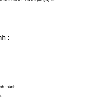
h :
ỉnh thành
.