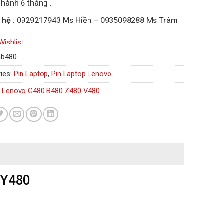
hành 6 tháng .
 hệ
: 0929217943 Ms Hiền – 0935098288 Ms Trâm
Wishlist
nb480
ies:
Pin Laptop
,
Pin Laptop Lenovo
n Lenovo G480 B480 Z480 V480
 Y480