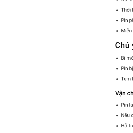
Thời 
Pin p
Miễn 
Chú 
Bi mó
Pin b
Tem 
Vận c
Pin l
Nếu q
Hỗ tr