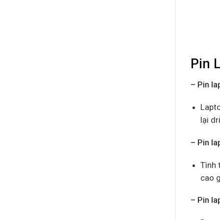
Pin 
– Pin l
Lapto
lại d
– Pin l
Tình 
cao g
– Pin la