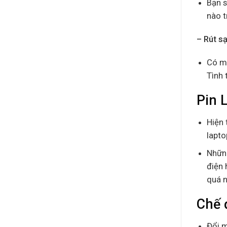
Bạn s
nào t
– Rút s
Có mộ
Tình 
Pin 
Hiện 
lapto
Những
điện 
quá n
Chế 
Đổi m