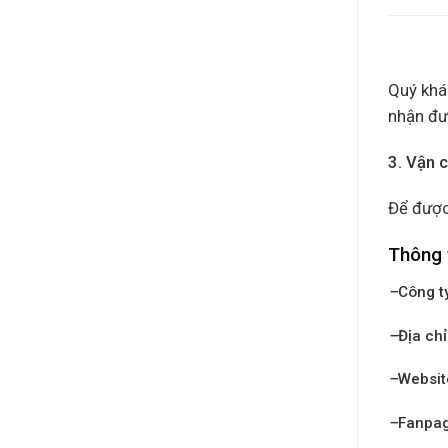
Quý khác
nhận đư
3. Vận 
Để được
Thông 
–
Công t
–
Địa chỉ
–
Websit
–
Fanpa