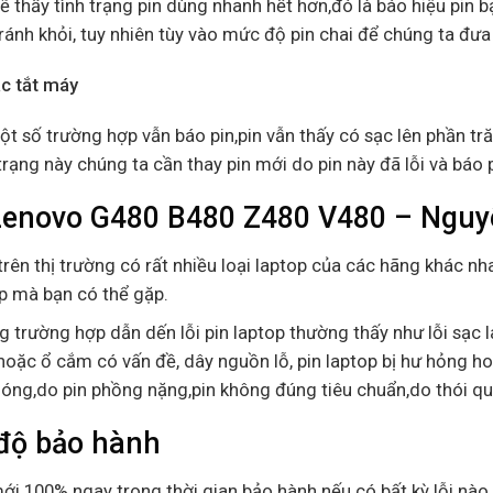
ẽ thấy tình trạng pin dùng nhanh hết hơn,đó là báo hiệu pin bạ
ránh khỏi, tuy nhiên tùy vào mức độ pin chai để chúng ta đưa
ạc tắt máy
t số trường hợp vẫn báo pin,pin vẫn thấy có sạc lên phần tră
trạng này chúng ta cần thay pin mới do pin này đã lỗi và báo 
Lenovo G480 B480 Z480 V480 – Nguyê
trên thị trường có rất nhiều loại laptop của các hãng khác nha
p mà bạn có thể gặp.
 trường hợp dẫn dến lỗi pin laptop thường thấy như lỗi sạc l
hoặc ổ cắm có vấn đề, dây nguồn lỗ, pin laptop bị hư hỏng ho
óng,do pin phồng nặng,pin không đúng tiêu chuẩn,do thói q
độ bảo hành
ới 100% ngay trong thời gian bảo hành nếu có bất kỳ lỗi nào 