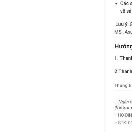
Các s
về s
Lưu ý
: 
MSI, As
Hướng
1. Thanh
2.Thanh
Thông ti
–
Ngân h
(
Vietco
– HO DI
– STK: 