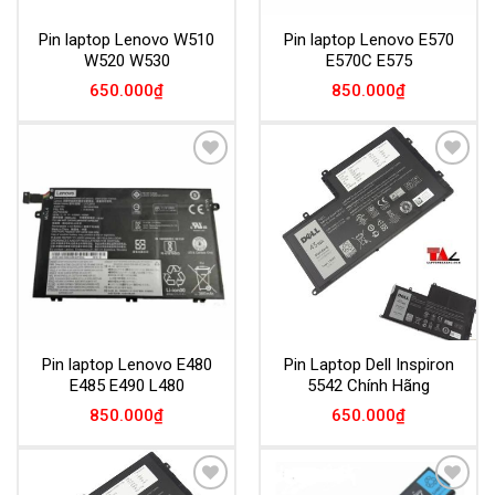
Pin laptop Lenovo W510
Pin laptop Lenovo E570
W520 W530
E570C E575
650.000
₫
850.000
₫
Add to
Add to
Wishlist
Wishlist
Pin laptop Lenovo E480
Pin Laptop Dell Inspiron
E485 E490 L480
5542 Chính Hãng
850.000
₫
650.000
₫