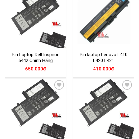
Add to
Add to
Wishlist
Wishlist
Pin Laptop Dell Inspiron
Pin laptop Lenovo L410
5442 Chính Hãng
L420 L421
650.000
₫
410.000
₫
Add to
Add to
Wishlist
Wishlist