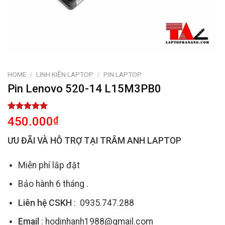
HOME
/
LINH KIỆN LAPTOP
/
PIN LAPTOP
Pin Lenovo 520-14 L15M3PB0
Rated
1
5.00
450.000
₫
out of 5
based on
ƯU ĐÃI VÀ HỖ TRỢ TẠI TRÂM ANH LAPTOP
customer
rating
Miễn phí lắp đặt
Bảo hành 6 tháng .
Liên hệ CSKH
: 0935.747.288
Email
: hodinhanh1988@gmail.com