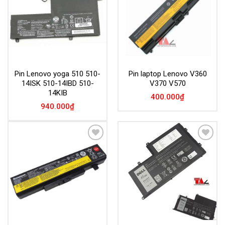
Pin Lenovo yoga 510 510-
Pin laptop Lenovo V360
14ISK 510-14IBD 510-
V370 V570
14KIB
400.000
₫
940.000
₫
Add to
Add to
Wishlist
Wishlist