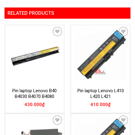
RELATED PRODUCTS
Add to
Add to
Wishlist
Wishlist
Pin laptop Lenovo B40
Pin laptop Lenovo L410
B4030 B4070 B4080
L420 L421
430.000
₫
410.000
₫
Add to
Add to
Wishlist
Wishlist