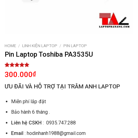
HOME
/
LINH KIỆN LAPTOP
/
PIN LAPTOP
Pin Laptop Toshiba PA3535U
Rated
1
5.00
300.000
₫
out of 5
based on
ƯU ĐÃI VÀ HỖ TRỢ TẠI TRÂM ANH LAPTOP
customer
rating
Miễn phí lắp đặt
Bảo hành 6 tháng .
Liên hệ CSKH
: 0935.747.288
Email
: hodinhanh1988@gmail.com