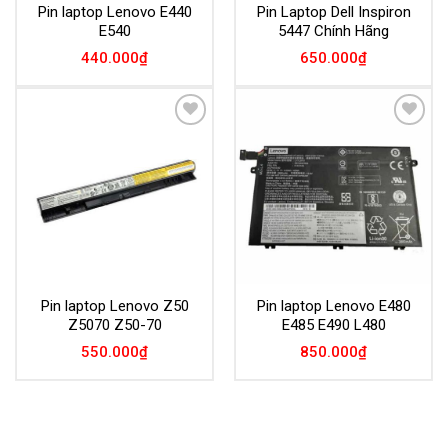
Pin laptop Lenovo E440
Pin Laptop Dell Inspiron
E540
5447 Chính Hãng
440.000
₫
650.000
₫
Add to
Add to
Wishlist
Wishlist
Pin laptop Lenovo Z50
Pin laptop Lenovo E480
Z5070 Z50-70
E485 E490 L480
550.000
₫
850.000
₫