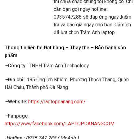
thì chưa chắc chúng tôi không có. Chỉ
cần bạn gọi ngay hotline :
0935747288 sẽ đáp ứng ngay ,kiểm
tra và báo giá ngay cho bạn .Cảm ơn
đã lựa chọn Trâm Anh laptop
Thông tin liên hệ Đặt hàng – Thay thế – Bảo hành sản
phẩm
–
Công ty
: TNHH Trâm Anh Technology
–
Địa chỉ
: 185 Ông Ích Khiêm, Phường Thạch Thang, Quận
Hải Châu, Thành phố Đà Nẵng
–
Website
:
https://laptopdanang.com/
–
Fanpage
:
https://www.facebook.com/LAPTOPDANANGCOM
-Hotline
: 0935.747.288 ( Mr.Anh )