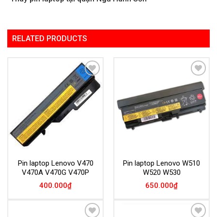
RELATED PRODUCTS
Add to
Add to
Wishlist
Wishlist
Pin laptop Lenovo V470
Pin laptop Lenovo W510
V470A V470G V470P
W520 W530
400.000
₫
650.000
₫