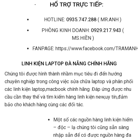
·
HỔ TRỢ TRỰC TIẾP:
HOTLINE:
0935.747.288
( MR.ANH )
PHÒNG KINH DOANH:
0929.217.943
(
MS.HIỀN )
FANPAGE: https://www.facebook.com/TRAMA
LINH KIỆN LAPTOP ĐÀ NẴNG CHÍNH HÃNG
Chúng tôi được hình thành nhầm mục tiêu đi đến hướng
chuyên nghiệp trong công việc sửa chữa laptop và phân phối
các linh kiện laptop,macbook chính hãng .Đáp ứng được nhu
cầu cần thay thế và tìm kiếm hàng linh kiện new,uy tín,đảm
bảo cho khách hàng cùng các đối tác.
Một số các nguồn hàng linh kiện hiếm
– độc – lạ chúng tôi cũng sẵn sàng
nhập sẵn để có được nguồn hàng đa