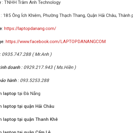
y
: TNHH Trâm Anh Technology
: 185 Ông Ích Khiêm, Phường Thạch Thang, Quận Hải Châu, Thành
e
:
https://laptopdanang.com/
ge
:
https://www.facebook.com/LAPTOPDANANGCOM
: 0935.747.288 ( Mr.Anh )
inh doanh
: 0929.217.943 ( Ms.Hiền )
bảo hành
: 093.5253.288
n laptop
tại Đà Nẵng
n laptop tại quận Hải Châu
n laptop tại quận Thanh Khê
n laptop tại quận Cẩm Lệ