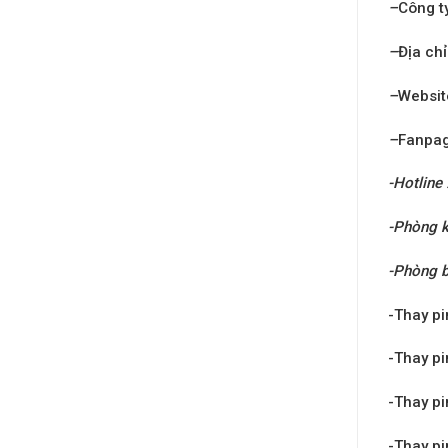
–
Công t
–
Địa chỉ
–
Websit
–
Fanpa
-Hotline
-Phòng k
-Phòng 
-Thay pi
-Thay pi
-Thay pi
-Thay pi