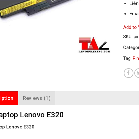
Liê
Emai
Add to 
SKU:
pi
Categor
Tag:
Pi
iption
Reviews (1)
Laptop Lenovo E320
top Lenovo E320