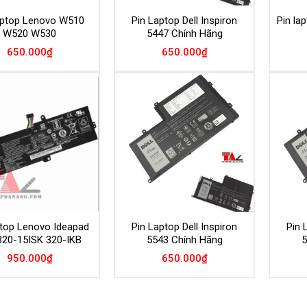
aptop Lenovo W510
Pin Laptop Dell Inspiron
Pin la
W520 W530
5447 Chính Hãng
650.000
₫
650.000
₫
Add to
Add to
Wishlist
Wishlist
ptop Lenovo Ideapad
Pin Laptop Dell Inspiron
Pin 
320-15ISK 320-IKB
5543 Chính Hãng
5
950.000
₫
650.000
₫