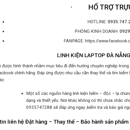
·
HỔ TRỢ TRỰC
HOTLINE:
0935.747.
PHÒNG KINH DOANH:
0929
FANPAGE: https://www.facebo
LINH KIỆN LAPTOP ĐÀ NẴN
i được hình thành nhầm mục tiêu đi đến hướng chuyên nghiệp trong c
acbook chính hãng .Đáp ứng được nhu cầu cần thay thế và tìm kiếm 
ác.
Một số các nguồn hàng linh kiện hiếm – độc – lạ chú
dạng và thiết yếu .Nơi khác không có thì chưa chắc chú
0935747288 sẽ đáp ứng ngay ,kiểm tra và báo giá ng
tin liên hệ Đặt hàng – Thay thế – Bảo hành sản phẩm