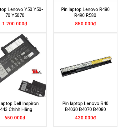
ptop Lenovo Y50 Y50-
Pin laptop Lenovo R480
70 Y5070
R490 R580
1.200.000
₫
850.000
₫
Add to
Add to
Wishlist
Wishlist
Laptop Dell Inspiron
Pin laptop Lenovo B40
443 Chính Hãng
B4030 B4070 B4080
650.000
₫
430.000
₫