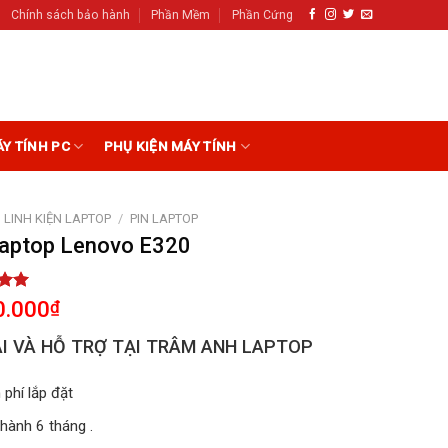
Chính sách bảo hành
Phần Mềm
Phần Cứng
ÁY TÍNH PC
PHỤ KIỆN MÁY TÍNH
LINH KIỆN LAPTOP
/
PIN LAPTOP
Laptop Lenovo E320
5.00
0.000
₫
5
on
I VÀ HỖ TRỢ TẠI TRÂM ANH LAPTOP
r
 phí lắp đặt
hành 6 tháng .