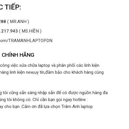
 TIẾP:
288
( MR.ANH )
.217.943
( MS.HIỀN )
ok.com/TRAMANHLAPTOPDN
G CHÍNH HÃNG
ông việc sửa chữa laptop và phân phối các linh kiện
hàng linh kiện new,uy tín,đảm bảo cho khách hàng cùng
ng tôi cũng sẵn sàng nhập sẵn để có được nguồn hàng đa
ng tôi không có. Chỉ cần bạn gọi ngay hotline :
ay cho bạn .Cảm ơn đã lựa chọn Trâm Anh laptop