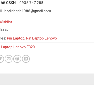
n hệ CSKH
: 0935.747.288
l
: hodinhanh1988@gmail.com
Wishlist
nE320
ies:
Pin Laptop
,
Pin Laptop Lenovo
n Laptop Lenovo E320