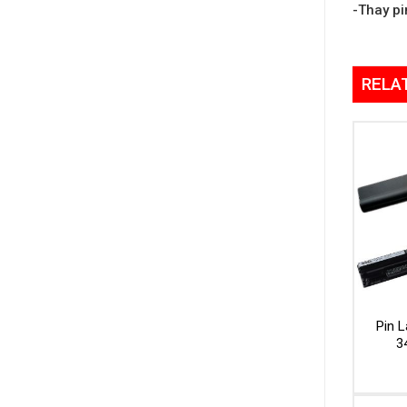
-Thay pi
RELA
Pin L
3