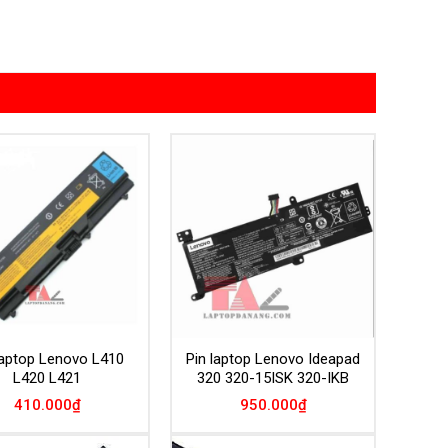
Add to
Add to
Wishlist
Wishlist
laptop Lenovo L410
Pin laptop Lenovo Ideapad
L420 L421
320 320-15ISK 320-IKB
410.000
₫
950.000
₫