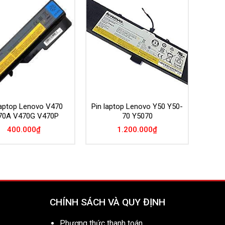
Add to
Add to
Wishlist
Wishlist
laptop Lenovo V470
Pin laptop Lenovo Y50 Y50-
70A V470G V470P
70 Y5070
400.000
₫
1.200.000
₫
CHÍNH SÁCH VÀ QUY ĐỊNH
Phương thức thanh toán