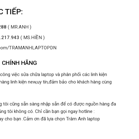
 TIẾP:
288
( MR.ANH )
.217.943
( MS.HIỀN )
ok.com/TRAMANHLAPTOPDN
G CHÍNH HÃNG
ông việc sửa chữa laptop và phân phối các linh kiện
hàng linh kiện new,uy tín,đảm bảo cho khách hàng cùng
ng tôi cũng sẵn sàng nhập sẵn để có được nguồn hàng đa
ng tôi không có. Chỉ cần bạn gọi ngay hotline :
ay cho bạn .Cảm ơn đã lựa chọn Trâm Anh laptop