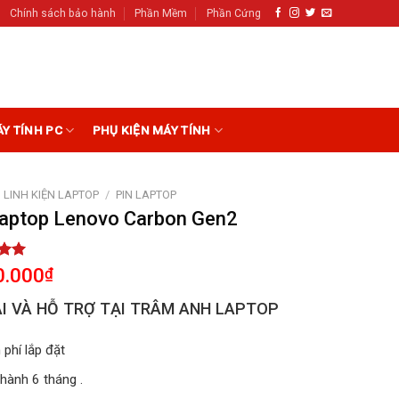
Chính sách bảo hành
Phần Mềm
Phần Cứng
ÁY TÍNH PC
PHỤ KIỆN MÁY TÍNH
LINH KIỆN LAPTOP
/
PIN LAPTOP
Laptop Lenovo Carbon Gen2
5.00
0.000
₫
5
on
I VÀ HỖ TRỢ TẠI TRÂM ANH LAPTOP
r
 phí lắp đặt
hành 6 tháng .