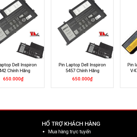
Add to
Add to
Wishlist
Wishlist
aptop Dell Inspiron
Pin Laptop Dell Inspiron
Pin 
442 Chính Hãng
5457 Chính Hãng
V4
650.000
₫
650.000
₫
HỔ TRỢ KHÁCH HÀNG
Mua hàng trực tuyến