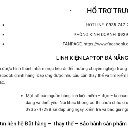
·
HỔ TRỢ TRỰC
HOTLINE:
0935.747.
PHÒNG KINH DOANH:
0929
FANPAGE: https://www.facebo
LINH KIỆN LAPTOP ĐÀ NẴN
i được hình thành nhầm mục tiêu đi đến hướng chuyên nghiệp trong c
acbook chính hãng .Đáp ứng được nhu cầu cần thay thế và tìm kiếm 
ác.
Một số các nguồn hàng linh kiện hiếm – độc – lạ chú
dạng và thiết yếu .Nơi khác không có thì chưa chắc chú
0935747288 sẽ đáp ứng ngay ,kiểm tra và báo giá ng
tin liên hệ Đặt hàng – Thay thế – Bảo hành sản phẩm