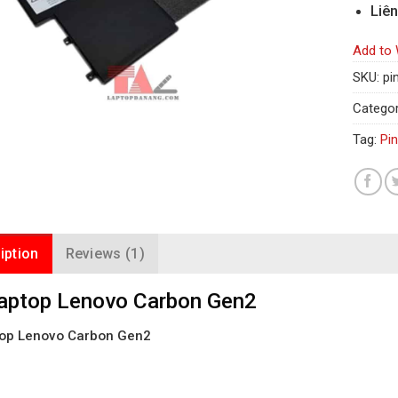
Liên
Add to 
SKU:
pi
Categor
Tag:
Pi
iption
Reviews (1)
Laptop Lenovo Carbon Gen2
top Lenovo Carbon Gen2