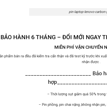
pin-laptop-lenovo-carbon
BẢO HÀNH 6 THÁNG – ĐỔI MỚI NGAY 
MIỄN PHÍ VẬN CHUYỂN 
ản phẩm bán ra đều đã kiểm tra cẩn thận và đã test kỹ trước khi xu
nhận được .
_______________________ Bảo hà
hợp_________________
– Thời lượng sụt giảm quá 50% trong 
– Pin phồng, pin chai nặng ,không nhận pin,