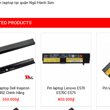
n laptop tại quận Ngũ Hành Sơn
TED PRODUCTS
Add to
Add to
Wishlist
Wishlist
aptop Dell Inspiron
Pin laptop Lenovo E570
Pin 
452 Chính Hãng
E570C E575
550.000
₫
850.000
₫