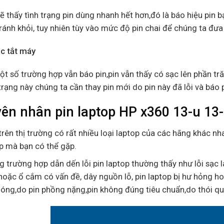
ẽ thấy tình trạng pin dùng nhanh hết hơn,đó là báo hiệu pin bạ
ránh khỏi, tuy nhiên tùy vào mức độ pin chai để chúng ta đưa
ạc tắt máy
t số trường hợp vẫn báo pin,pin vẫn thấy có sạc lên phần tră
trạng này chúng ta cần thay pin mới do pin này đã lỗi và báo 
ên nhân pin laptop HP x360 13-u 13
trên thị trường có rất nhiều loại laptop của các hãng khác nha
p mà bạn có thể gặp.
 trường hợp dẫn dến lỗi pin laptop thường thấy như lỗi sạc l
hoặc ổ cắm có vấn đề, dây nguồn lỗ, pin laptop bị hư hỏng ho
óng,do pin phồng nặng,pin không đúng tiêu chuẩn,do thói q