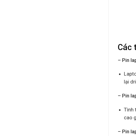
Các 
– Pin l
Lapto
lại d
– Pin l
Tình 
cao g
– Pin l