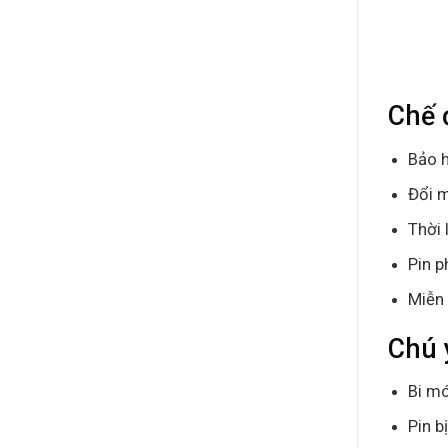
Chế 
Bảo h
Đổi m
Thời 
Pin p
Miễn 
Chú 
Bi mó
Pin b