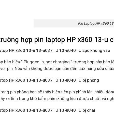
Pin Laptop HP x360 13
trường hợp
pin laptop HP x360 13-u 
aptop HP x360 13-u 13-u037TU 13-u040TU sạc không vào
p báo hiệu ” Plugged in, not charging ” trường hợp này báo l
river pin. Nêu vẫn không được bạn cần đến cửa hàng
sửa chữa
aptop HP x360 13-u 13-u037TU 13-u040TU bị phồng
trạng pin phồng bạn sẽ thấy hiện tiện pin phình lên, nhiều dò
ây ra tình trạng khó bấm phím,không kích được chuột và ngh
aptop HP x360 13-u 13-u037TU 13-u040TU bị chai