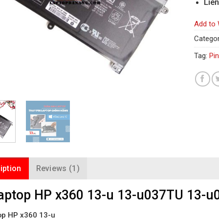
Liên
Add to 
Categor
Tag:
Pi
iption
Reviews (1)
laptop HP x360 13-u 13-u037TU 13-
top HP x360 13-u