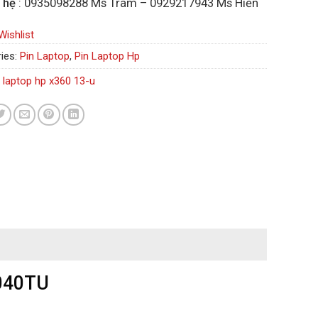
 hệ
: 0935098288 Ms Trâm – 0929217943 Ms Hiền
Wishlist
ies:
Pin Laptop
,
Pin Laptop Hp
n laptop hp x360 13-u
u040TU