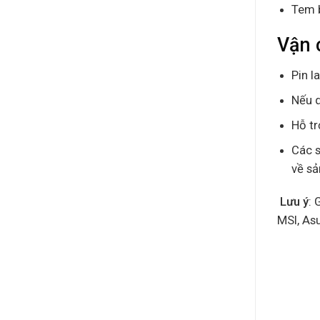
Tem 
Vận 
Pin l
Nếu q
Hỗ tr
Các s
về s
Lưu ý
: 
MSI, As