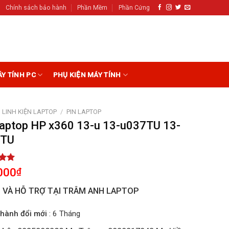
Chính sách bảo hành
Phần Mềm
Phần Cứng
ÁY TÍNH PC
PHỤ KIỆN MÁY TÍNH
LINH KIỆN LAPTOP
/
PIN LAPTOP
Laptop HP x360 13-u 13-u037TU 13-
0TU
5.00
000
₫
5
on
I VÀ HỖ TRỢ TẠI TRÂM ANH LAPTOP
r
hành đổi mới
: 6 Tháng