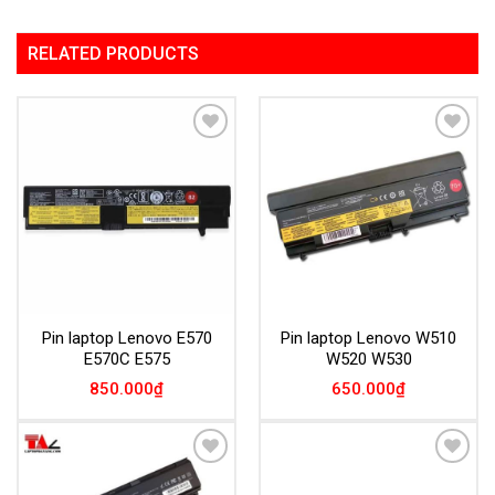
RELATED PRODUCTS
Add to
Add to
Wishlist
Wishlist
Pin laptop Lenovo E570
Pin laptop Lenovo W510
E570C E575
W520 W530
850.000
₫
650.000
₫
Add to
Add to
Wishlist
Wishlist