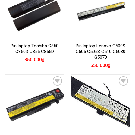
Pin laptop Toshiba C850
Pin laptop Lenovo G500S
C850D C855 C855D
G505 G505S G510 G5030
G5070
350.000
₫
550.000
₫
Add to
Add to
Wishlist
Wishlist