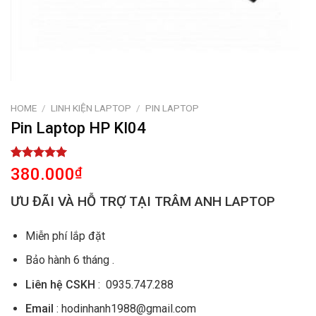
HOME
/
LINH KIỆN LAPTOP
/
PIN LAPTOP
Pin Laptop HP KI04
Rated
1
5.00
380.000
₫
out of 5
based on
ƯU ĐÃI VÀ HỖ TRỢ TẠI TRÂM ANH LAPTOP
customer
rating
Miễn phí lắp đặt
Bảo hành 6 tháng .
Liên hệ CSKH
: 0935.747.288
Email
: hodinhanh1988@gmail.com