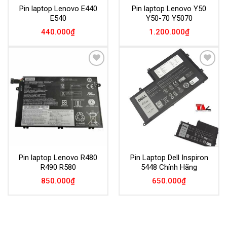
Pin laptop Lenovo E440
Pin laptop Lenovo Y50
E540
Y50-70 Y5070
440.000
₫
1.200.000
₫
Add to
Add to
Wishlist
Wishlist
Pin laptop Lenovo R480
Pin Laptop Dell Inspiron
R490 R580
5448 Chính Hãng
850.000
₫
650.000
₫