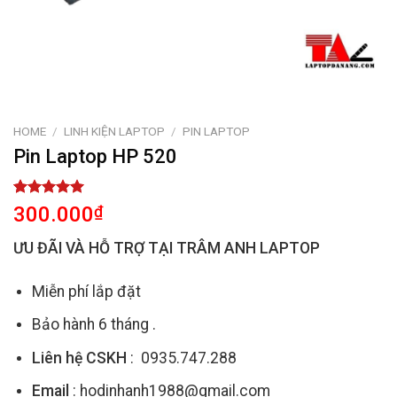
HOME
/
LINH KIỆN LAPTOP
/
PIN LAPTOP
Pin Laptop HP 520
Rated
1
5.00
300.000
₫
out of 5
based on
ƯU ĐÃI VÀ HỖ TRỢ TẠI TRÂM ANH LAPTOP
customer
rating
Miễn phí lắp đặt
Bảo hành 6 tháng .
Liên hệ CSKH
: 0935.747.288
Email
: hodinhanh1988@gmail.com