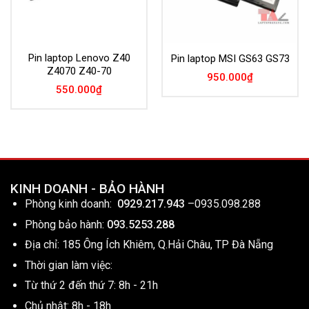
Pin laptop Lenovo Z40
Pin laptop MSI GS63 GS73
Z4070 Z40-70
950.000
₫
550.000
₫
KINH DOANH - BẢO HÀNH
Phòng kinh doanh:
0929.217.943
–
0935.098.288
Phòng bảo hành:
093.5253.288
Địa chỉ: 185 Ông Ích Khiêm, Q.Hải Châu, TP Đà Nẵng
Thời gian làm việc:
Từ thứ 2 đến thứ 7: 8h - 21h
Chủ nhật: 8h - 18h