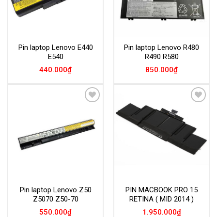
Pin laptop Lenovo E440
Pin laptop Lenovo R480
E540
R490 R580
440.000
₫
850.000
₫
Add to
Add to
Wishlist
Wishlist
Pin laptop Lenovo Z50
PIN MACBOOK PRO 15
Z5070 Z50-70
RETINA ( MID 2014 )
550.000
₫
1.950.000
₫