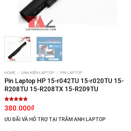
HOME
/
LINH KIỆN LAPTOP
/
PIN LAPTOP
Pin Laptop HP 15-r042TU 15-r020TU 15-
R208TU 15-R208TX 15-R209TU
Rated
1
5.00
380.000
₫
out of 5
based on
ƯU ĐÃI VÀ HỖ TRỢ TẠI TRÂM ANH LAPTOP
customer
rating