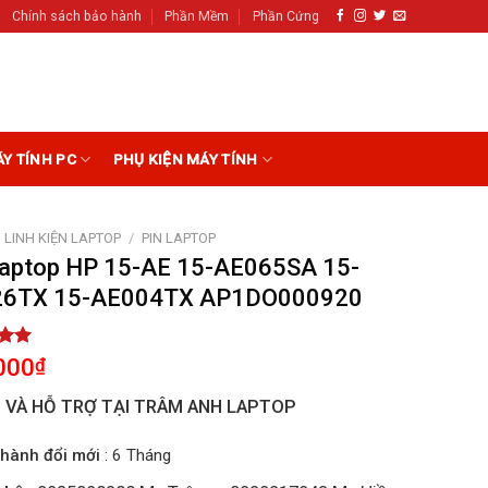
Chính sách bảo hành
Phần Mềm
Phần Cứng
ÁY TÍNH PC
PHỤ KIỆN MÁY TÍNH
LINH KIỆN LAPTOP
/
PIN LAPTOP
Laptop HP 15-AE 15-AE065SA 15-
26TX 15-AE004TX AP1DO000920
5.00
000
₫
5
on
I VÀ HỖ TRỢ TẠI TRÂM ANH LAPTOP
r
hành đổi mới
: 6 Tháng