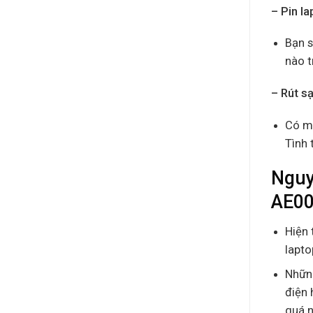
– Pin 
Bạn s
nào t
– Rút s
Có mộ
Tình 
Nguy
AE00
Hiện 
lapto
Những
điện 
quá n