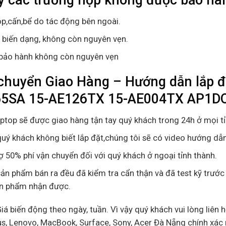
p,cấn,bể do tác động bên ngoài.
ị biến dạng, không còn nguyên vẹn.
bảo hành không còn nguyên vẹn
chuyển Giao Hàng – Hướng dẫn lắp đ
5SA 15-AE126TX 15-AE004TX AP1D
aptop sẽ được giao hàng tận tay quý khách trong 24h ở mọi t
uý khách không biết lắp đặt,chúng tôi sẽ có video hướng dẫn
ợ 50% phí vận chuyển đối với quý khách ở ngoại tỉnh thành.
ản phẩm bán ra đều đã kiểm tra cẩn thận và đã test kỹ trước
ản phẩm nhận được.
Giá biến động theo ngày, tuần. Vì vậy quý khách vui lòng liên h
us, Lenovo, MacBook, Surface, Sony, Acer Đà Nẵng chính xác