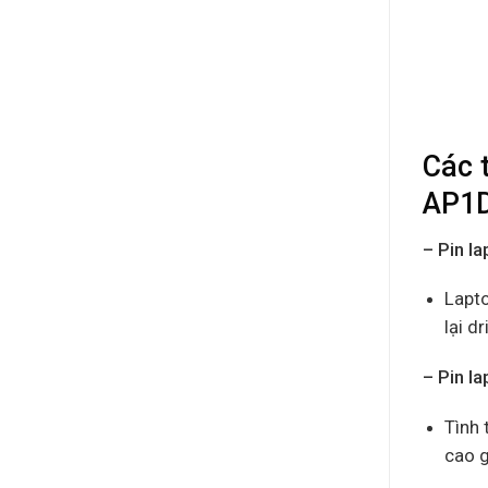
Các 
AP1
– Pin 
Lapto
lại d
– Pin 
Tình 
cao g