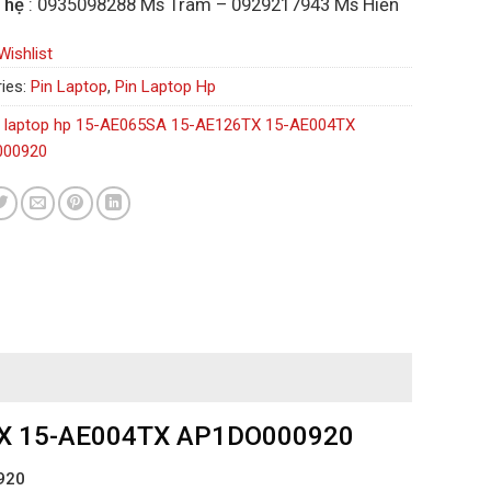
 hệ
: 0935098288 Ms Trâm – 0929217943 Ms Hiền
Wishlist
ies:
Pin Laptop
,
Pin Laptop Hp
n laptop hp 15-AE065SA 15-AE126TX 15-AE004TX
000920
TX 15-AE004TX AP1DO000920
920