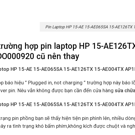
Pin Laptop HP 15-AE 15-AE065SA 15-AE126TX
trường hợp
pin laptop HP 15-AE126
DO000920 cũ
nên thay
laptop HP 15-AE 15-AE065SA 15-AE126TX 15-AE004TX AP
p báo hiệu ” Plugged in, not charging ” trường hợp này báo l
river pin. Nêu vẫn không được bạn cần đến cửa hàng
sửa chữa
laptop HP 15-AE 15-AE065SA 15-AE126TX 15-AE004TX AP
trạng pin phồng bạn sẽ thấy hiện tiện pin phình lên, nhiều dò
ây ra tình trạng khó bấm phím,không kích được chuột và ngh