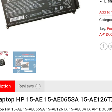
Liên
Add to 
Categor
Tag:
Pi
AP1DO
iption
Reviews (1)
Laptop HP 15-AE 15-AE065SA 15-AE126
top HP 15-AE 15-AE065SA 15-AE126TX 15-AE004TX AP1DO000