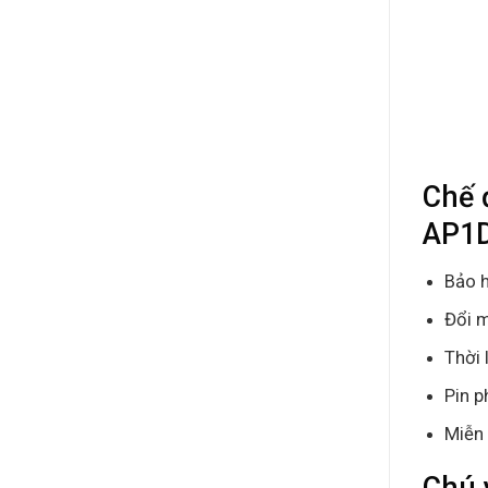
Chế 
AP1
Bảo h
Đổi m
Thời 
Pin p
Miễn 
Chú 