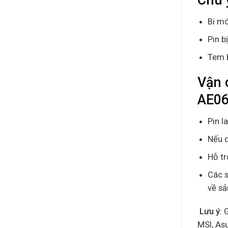
Bi mó
Pin b
Tem 
Vận 
AE06
Pin l
Nếu q
Hỗ tr
Các s
về s
Lưu ý
: 
MSI, As