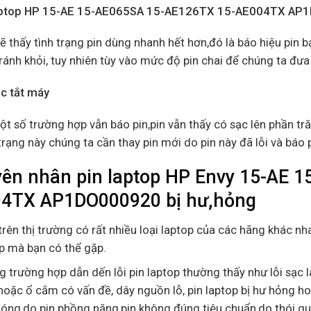
laptop HP 15-AE 15-AE065SA 15-AE126TX 15-AE004TX AP1
ẽ thấy tình trạng pin dùng nhanh hết hơn,đó là báo hiệu pin bạ
ránh khỏi, tuy nhiên tùy vào mức độ pin chai để chúng ta đưa
ạc tắt máy
t số trường hợp vẫn báo pin,pin vẫn thấy có sạc lên phần tră
trạng này chúng ta cần thay pin mới do pin này đã lỗi và báo 
ên nhân pin laptop HP Envy 15-AE 
4TX AP1DO000920 bị hư,hỏng
trên thị trường có rất nhiều loại laptop của các hãng khác nha
p mà bạn có thể gặp.
 trường hợp dẫn dến lỗi pin laptop thường thấy như lỗi sạc l
hoặc ổ cắm có vấn đề, dây nguồn lỗ, pin laptop bị hư hỏng ho
óng,do pin phồng nặng,pin không đúng tiêu chuẩn,do thói q