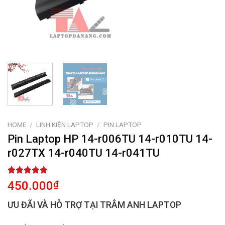
HOME
/
LINH KIỆN LAPTOP
/
PIN LAPTOP
Pin Laptop HP 14-r006TU 14-r010TU 14-
r027TX 14-r040TU 14-r041TU
Rated
1
5.00
450.000
₫
out of 5
based on
ƯU ĐÃI VÀ HỖ TRỢ TẠI TRÂM ANH LAPTOP
customer
rating