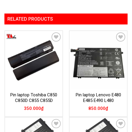
RELATED PRODUCTS
Add to
Add to
Wishlist
Wishlist
Pin laptop Toshiba C850
Pin laptop Lenovo E480
C850D C855 C855D
E485 E490 L480
350.000
₫
850.000
₫