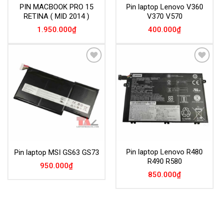
PIN MACBOOK PRO 15
Pin laptop Lenovo V360
RETINA ( MID 2014 )
V370 V570
1.950.000
₫
400.000
₫
Add to
Add to
Wishlist
Wishlist
Pin laptop Lenovo R480
Pin laptop MSI GS63 GS73
R490 R580
950.000
₫
850.000
₫