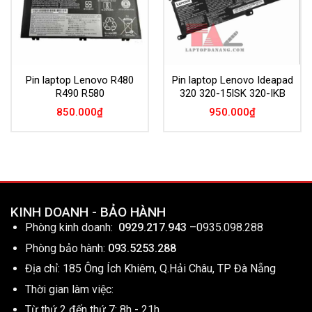
Pin laptop Lenovo R480
Pin laptop Lenovo Ideapad
R490 R580
320 320-15ISK 320-IKB
850.000
₫
950.000
₫
KINH DOANH - BẢO HÀNH
Phòng kinh doanh:
0929.217.943
–
0935.098.288
Phòng bảo hành:
093.5253.288
Địa chỉ: 185 Ông Ích Khiêm, Q.Hải Châu, TP Đà Nẵng
Thời gian làm việc:
Từ thứ 2 đến thứ 7: 8h - 21h