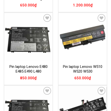
650.000
₫
1.200.000
₫
Add to
Add to
Wishlist
Wishlist
Pin laptop Lenovo E480
Pin laptop Lenovo W510
E485 E490 L480
W520 W530
850.000
₫
650.000
₫
Add to
Add to
Wishlist
Wishlist