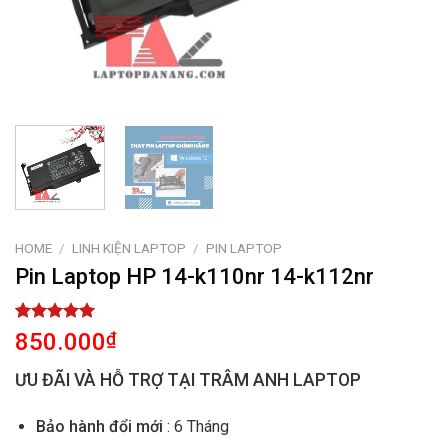
HOME
/
LINH KIỆN LAPTOP
/
PIN LAPTOP
Pin Laptop HP 14-k110nr 14-k112nr
Rated
1
5.00
850.000
₫
out of 5
based on
ƯU ĐÃI VÀ HỖ TRỢ TẠI TRÂM ANH LAPTOP
customer
rating
Bảo hành đổi mới
: 6 Tháng