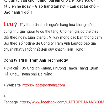
📞
Cần tư vấn chọn đúng loại pin cho Dell XPS 9570?
🛒
Liên hệ ngay – Giao hàng tận nơi – Lắp đặt tại chỗ –
Bảo hành 1 đổi 1
Lưu ý
: Tùy theo tình hình nguồn hàng hóa khang hiếm,
cũng như giá ngoại tệ có thế tăng. Cho nên giá có thể thay
đổi theo ngày, tuần, tháng… Vì vậy mong các bạn thông cảm.
Gọi theo số hotline để Công ty Trâm Anh Laptop báo giá
chuẩn nhất và tốt nhất đến quý khách. Trân Trọng !
Công ty TNHH Trâm Anh Technology
+ Địa chỉ: 185 Ông Ích Khiêm, Phường Thạch Thang, Quận
Hải Châu, Thành phố Đà Nẵng
+ Website:
https://laptopdanang.com
+
Fanpage:
https://www.facebook.com/LAPTOPDANANGCOM