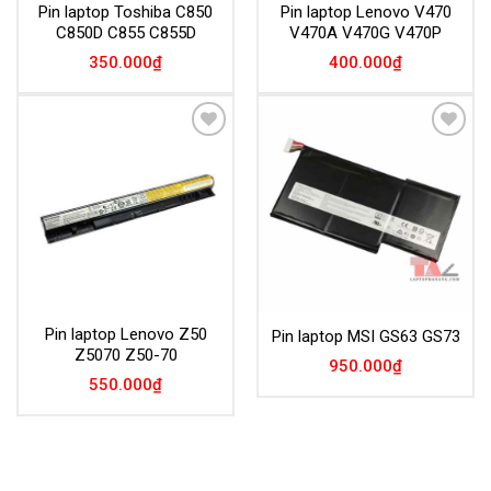
Pin laptop Toshiba C850
Pin laptop Lenovo V470
C850D C855 C855D
V470A V470G V470P
350.000
₫
400.000
₫
Add to
Add to
Wishlist
Wishlist
Pin laptop Lenovo Z50
Pin laptop MSI GS63 GS73
Z5070 Z50-70
950.000
₫
550.000
₫