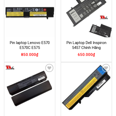
Wishlist
Wishlist
Pin laptop Lenovo E570
Pin Laptop Dell Inspiron
E570C E575
5457 Chính Hãng
850.000
₫
650.000
₫
Add to
Add to
Wishlist
Wishlist