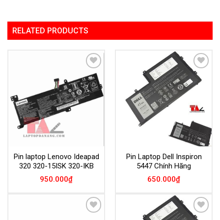
RELATED PRODUCTS
Add to
Add to
Wishlist
Wishlist
Pin laptop Lenovo Ideapad
Pin Laptop Dell Inspiron
320 320-15ISK 320-IKB
5447 Chính Hãng
950.000
₫
650.000
₫
Add to
Add to