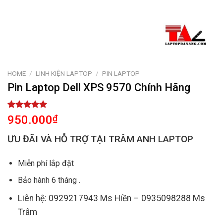
HOME
/
LINH KIỆN LAPTOP
/
PIN LAPTOP
Pin Laptop Dell XPS 9570 Chính Hãng
Rated
1
5.00
950.000
₫
out of 5
based on
ƯU ĐÃI VÀ HỖ TRỢ TẠI TRÂM ANH LAPTOP
customer
rating
Miễn phí lắp đặt
Bảo hành 6 tháng .
Liên hệ: 0929217943 Ms Hiền – 0935098288 Ms
Trâm