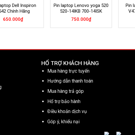
aptop Dell Inspiron
Pin laptop Lenovo yoga 520
Pin 
542 Chính Hãng
520-14IKB 700-14ISK
V4
650.000
₫
750.000
₫
HỔ TRỢ KHÁCH HÀNG
Mua hàng trực tuyến
Hướng dẫn thanh toán
g
Mua hàng trả góp
Hổ trợ bảo hành
Điều khoản dịch vụ
Góp ý, khiếu nại