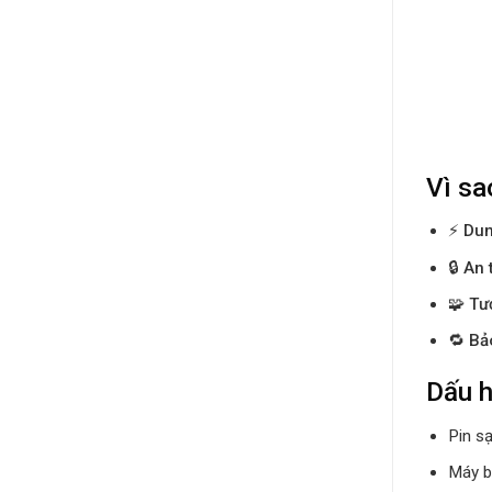
Vì sa
⚡
Dun
🔒
An 
🧩
Tư
🔁
Bảo
Dấu h
Pin s
Máy bá