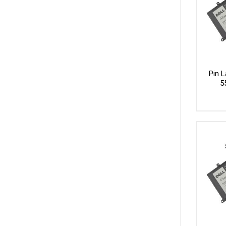
Pin L
5