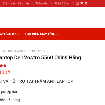
Chính sách bảo hành
Phần Mềm
Phần Cứng
ÁY TÍNH PC
PHỤ KIỆN MÁY TÍNH
LINH KIỆN LAPTOP
/
PIN LAPTOP
Laptop Dell Vostro 5560 Chính Hãng
5.00
000
₫
5
on
I VÀ HỖ TRỢ TẠI TRÂM ANH LAPTOP
r
 phí lắp đặt
hành 6 tháng .