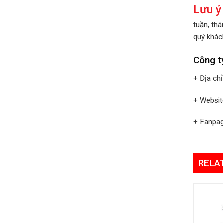
Lưu ý
tuần, th
quý khách
Công t
+ Địa ch
+ Websit
+ Fanpa
RELA