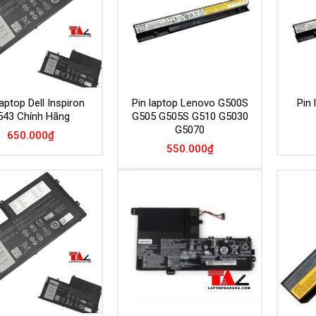
aptop Dell Inspiron
Pin laptop Lenovo G500S
Pin
543 Chính Hãng
G505 G505S G510 G5030
G5070
650.000
₫
550.000
₫
Add to
Add to
Wishlist
Wishlist