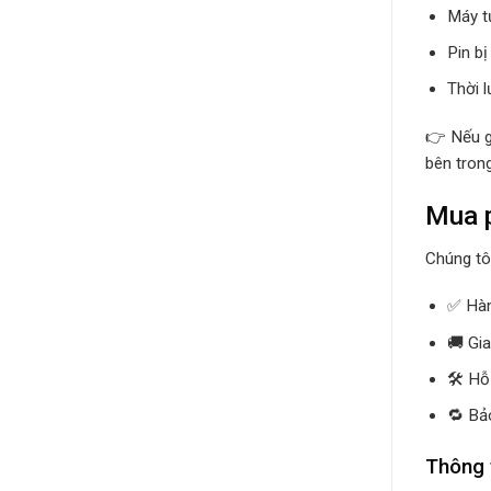
Máy tự
Pin b
Thời 
👉 Nếu g
bên trong
Mua p
Chúng tô
✅ Hàn
🚚 Gi
🛠 Hỗ 
🔁 Bảo
Thông 