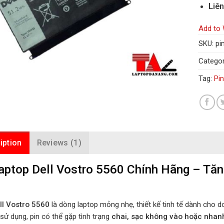
Liên
Add to 
SKU:
pi
Categor
Tag:
Pi
iption
Reviews (1)
aptop Dell Vostro 5560 Chính Hãng – Tă
ll Vostro 5560
là dòng laptop mỏng nhẹ, thiết kế tinh tế dành cho 
 sử dụng, pin có thể gặp tình trạng
chai, sạc không vào hoặc nhan