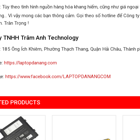
: Tùy theo tình hình nguồn hàng hóa khang hiếm, cũng như giá ngoại t
áng… Vì vậy mong các bạn thông cảm. Gọi theo số hotline để Công ty
. Trân Trọng !
y TNHH Trâm Anh Technology
ỉ: 185 Ông Ích Khiêm, Phường Thạch Thang, Quận Hải Châu, Thành 
e:
https://laptopdanang.com
ge:
https://www.facebook.com/LAPTOPDANANGCOM
TED PRODUCTS
Add to
Add to
Wishlist
Wishlist