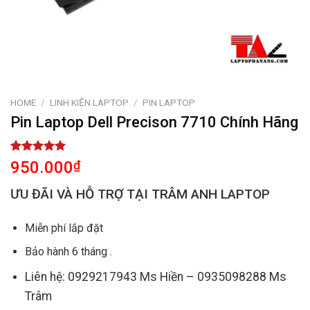
HOME
/
LINH KIỆN LAPTOP
/
PIN LAPTOP
Pin Laptop Dell Precison 7710 Chính Hãng
Rated
1
5.00
950.000
₫
out of 5
based on
ƯU ĐÃI VÀ HỖ TRỢ TẠI TRÂM ANH LAPTOP
customer
rating
Miễn phí lắp đặt
Bảo hành 6 tháng .
Liên hệ: 0929217943 Ms Hiền – 0935098288 Ms
Trâm