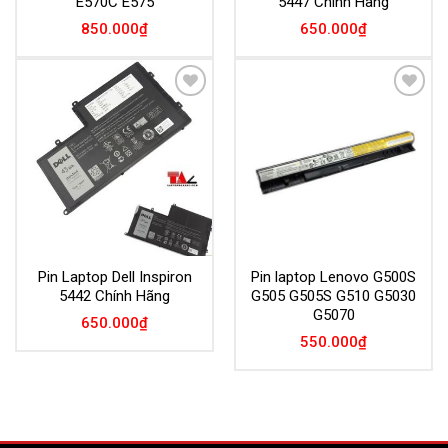
E570C E575
5447 Chính Hãng
850.000
₫
650.000
₫
Add to
Add to
Wishlist
Wishlist
Pin Laptop Dell Inspiron
Pin laptop Lenovo G500S
5442 Chính Hãng
G505 G505S G510 G5030
G5070
650.000
₫
550.000
₫