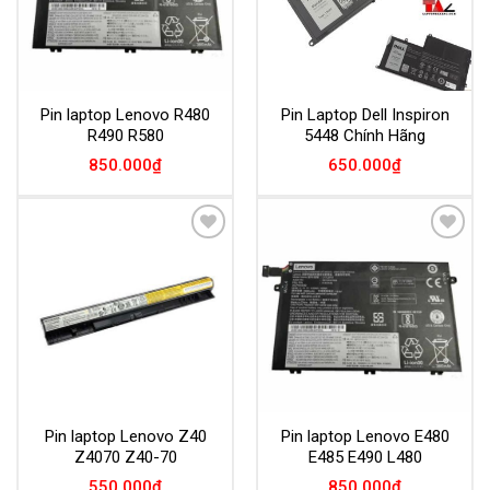
Pin laptop Lenovo R480
Pin Laptop Dell Inspiron
R490 R580
5448 Chính Hãng
850.000
₫
650.000
₫
Add to
Add to
Wishlist
Wishlist
Pin laptop Lenovo Z40
Pin laptop Lenovo E480
Z4070 Z40-70
E485 E490 L480
550.000
₫
850.000
₫