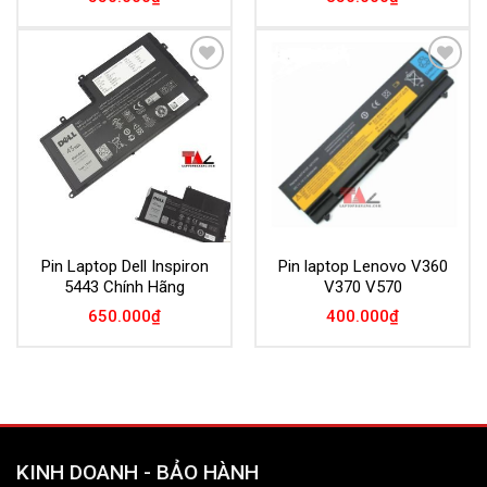
Add to
Add to
Wishlist
Wishlist
Pin Laptop Dell Inspiron
Pin laptop Lenovo V360
5443 Chính Hãng
V370 V570
650.000
₫
400.000
₫
KINH DOANH - BẢO HÀNH