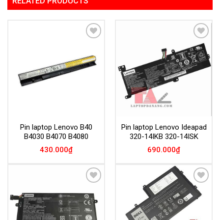
RELATED PRODUCTS
Add to
Add to
Wishlist
Wishlist
Pin laptop Lenovo B40
Pin laptop Lenovo Ideapad
B4030 B4070 B4080
320-14IKB 320-14ISK
430.000
₫
690.000
₫
Add to
Add to
Wishlist
Wishlist