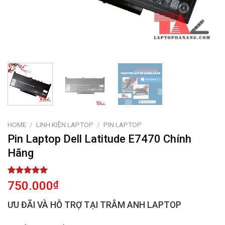
HOME
/
LINH KIỆN LAPTOP
/
PIN LAPTOP
Pin Laptop Dell Latitude E7470 Chính
Hãng
Rated
2
5.00
750.000
₫
out of 5
based on
ƯU ĐÃI VÀ HỖ TRỢ TẠI TRÂM ANH LAPTOP
customer
ratings