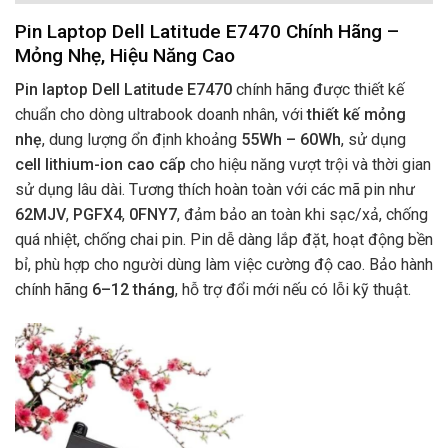
Pin Laptop Dell Latitude E7470 Chính Hãng –
Mỏng Nhẹ, Hiệu Năng Cao
Pin laptop Dell Latitude E7470
chính hãng được thiết kế
chuẩn cho dòng ultrabook doanh nhân, với
thiết kế mỏng
nhẹ
, dung lượng ổn định khoảng
55Wh – 60Wh
, sử dụng
cell lithium-ion cao cấp
cho hiệu năng vượt trội và thời gian
sử dụng lâu dài. Tương thích hoàn toàn với các mã pin như
62MJV
,
PGFX4
,
0FNY7
, đảm bảo an toàn khi sạc/xả, chống
quá nhiệt, chống chai pin. Pin dễ dàng lắp đặt, hoạt động bền
bỉ, phù hợp cho người dùng làm việc cường độ cao. Bảo hành
chính hãng
6–12 tháng
, hỗ trợ đổi mới nếu có lỗi kỹ thuật.