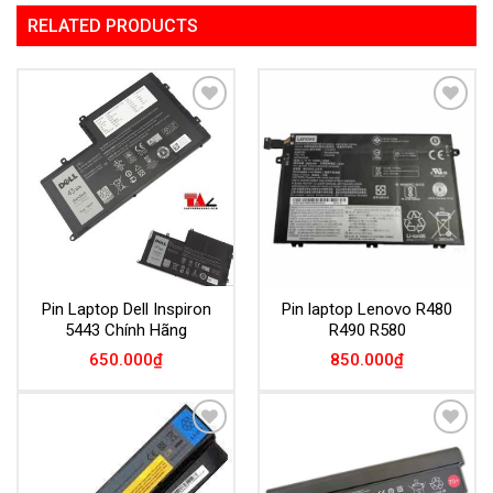
RELATED PRODUCTS
Add to
Add to
Wishlist
Wishlist
Pin Laptop Dell Inspiron
Pin laptop Lenovo R480
5443 Chính Hãng
R490 R580
650.000
₫
850.000
₫
Add to
Add to
Wishlist
Wishlist