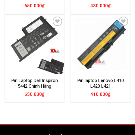
650.000
₫
430.000
₫
Add to
Add to
Wishlist
Wishlist
Pin Laptop Dell Inspiron
Pin laptop Lenovo L410
5442 Chính Hãng
L420 L421
650.000
₫
410.000
₫