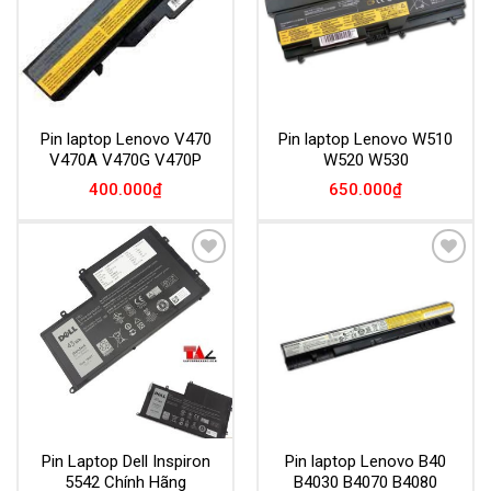
Pin laptop Lenovo V470
Pin laptop Lenovo W510
V470A V470G V470P
W520 W530
400.000
₫
650.000
₫
Add to
Add to
Wishlist
Wishlist
Pin Laptop Dell Inspiron
Pin laptop Lenovo B40
5542 Chính Hãng
B4030 B4070 B4080