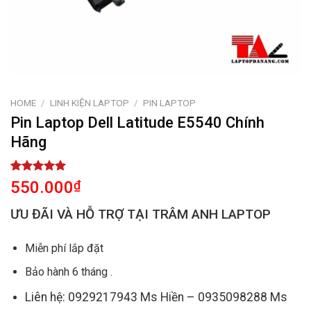
HOME
/
LINH KIỆN LAPTOP
/
PIN LAPTOP
Pin Laptop Dell Latitude E5540 Chính
Hãng
Rated
1
5.00
550.000
₫
out of 5
based on
ƯU ĐÃI VÀ HỖ TRỢ TẠI TRÂM ANH LAPTOP
customer
rating
Miễn phí lắp đặt
Bảo hành 6 tháng .
Liên hệ: 0929217943 Ms Hiền – 0935098288 Ms