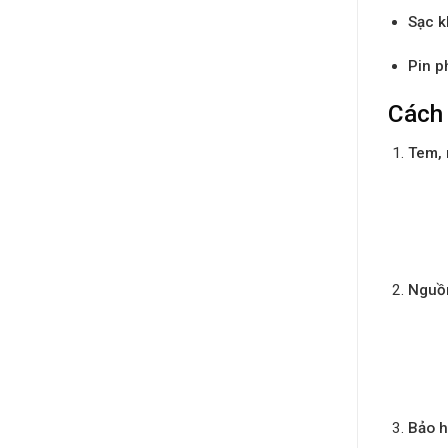
Sạc k
Pin p
Cách 
Tem, 
Nguồn
Bảo h