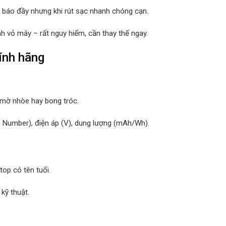
c báo đầy nhưng khi rút sạc nhanh chóng cạn.
nh vỏ máy – rất nguy hiểm, cần thay thế ngay.
ính hãng
 mờ nhòe hay bong tróc.
rt Number), điện áp (V), dung lượng (mAh/Wh).
top có tên tuổi.
kỹ thuật.