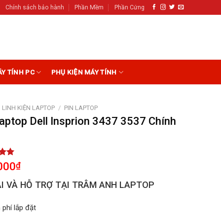
Chính sách bảo hành
Phần Mềm
Phần Cứng
ÁY TÍNH PC
PHỤ KIỆN MÁY TÍNH
LINH KIỆN LAPTOP
/
PIN LAPTOP
aptop Dell Insprion 3437 3537 Chính
g
5.00
000
₫
5
on
I VÀ HỖ TRỢ TẠI TRÂM ANH LAPTOP
r
 phí lắp đặt