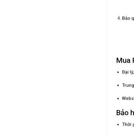
Bảo q
Mua P
Đại l
Trung
Websi
Bảo h
Thời 