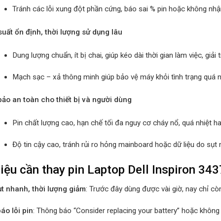
Tránh các lỗi xung đột phần cứng, báo sai % pin hoặc không nhận
suất ổn định, thời lượng sử dụng lâu
Dung lượng chuẩn, ít bị chai, giúp kéo dài thời gian làm việc, giải
Mạch sạc – xả thông minh giúp bảo vệ máy khỏi tình trạng quá n
ảo an toàn cho thiết bị và người dùng
Pin chất lượng cao, hạn chế tối đa nguy cơ cháy nổ, quá nhiệt h
Độ tin cậy cao, tránh rủi ro hỏng mainboard hoặc dữ liệu do sụt
iệu cần thay pin Laptop Dell Inspiron 34
ụt nhanh, thời lượng giảm
: Trước đây dùng được vài giờ, nay chỉ cò
áo lỗi pin
: Thông báo “Consider replacing your battery” hoặc không 