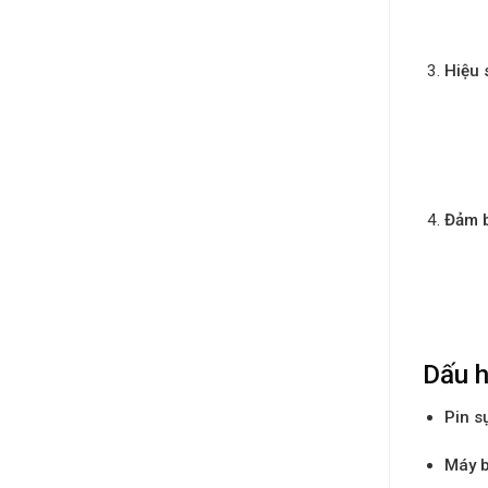
Hiệu 
Đảm b
Dấu h
Pin s
Máy b