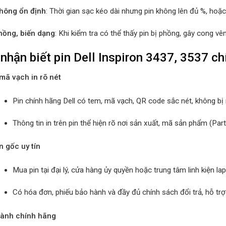
hông ổn định
: Thời gian sạc kéo dài nhưng pin không lên đủ %, hoặ
hồng, biến dạng
: Khi kiểm tra có thể thấy pin bị phồng, gây cong vê
nhận biết pin Dell Inspiron 3437, 3537 ch
mã vạch in rõ nét
Pin chính hãng Dell có tem, mã vạch, QR code sắc nét, không bị
Thông tin in trên pin thể hiện rõ nơi sản xuất, mã sản phẩm (Pa
 gốc uy tín
Mua pin tại đại lý, cửa hàng ủy quyền hoặc trung tâm linh kiện lap
Có hóa đơn, phiếu bảo hành và đầy đủ chính sách đổi trả, hỗ trợ 
ành chính hãng