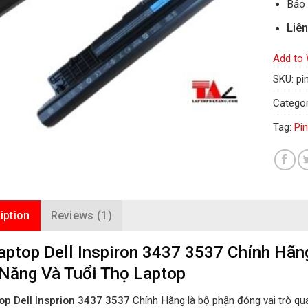
Bảo 
Liên
Add to 
SKU:
pi
Categor
Tag:
Pi
iption
Reviews (1)
aptop Dell Inspiron 3437 3537 Chính Hã
Năng Và Tuổi Thọ Laptop
op Dell Insprion 3437 3537
Chính Hãng là bộ phận đóng vai trò quan