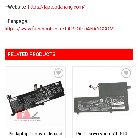
–
Website
:
https://laptopdanang.com/
–
Fanpage
:
https://www.facebook.com/LAPTOPDANANGCOM
RELATED PRODUCTS
Add to
Add to
Wishlist
Wishlist
Pin laptop Lenovo Ideapad
Pin Lenovo yoga 510 510-