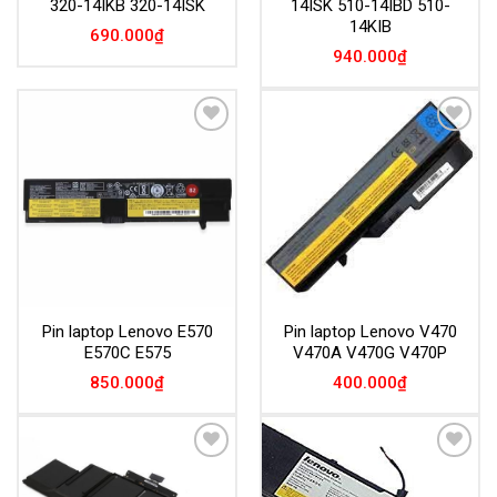
320-14IKB 320-14ISK
14ISK 510-14IBD 510-
14KIB
690.000
₫
940.000
₫
Add to
Add to
Wishlist
Wishlist
Pin laptop Lenovo E570
Pin laptop Lenovo V470
E570C E575
V470A V470G V470P
850.000
₫
400.000
₫
Add to
Add to
Wishlist
Wishlist