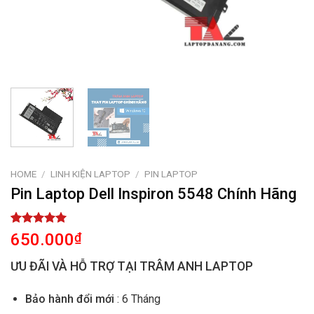
HOME
/
LINH KIỆN LAPTOP
/
PIN LAPTOP
Pin Laptop Dell Inspiron 5548 Chính Hãng
Rated
1
5.00
650.000
₫
out of 5
based on
ƯU ĐÃI VÀ HỖ TRỢ TẠI TRÂM ANH LAPTOP
customer
rating
Bảo hành đổi mới
: 6 Tháng